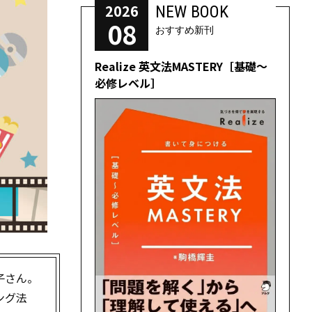
2026
NEW BOOK
08
おすすめ新刊
Realize 英文法MASTERY［基礎～
必修レベル］
子さん。
ング法