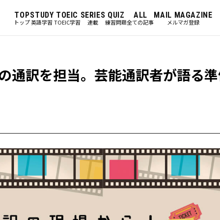
TOP
STUDY
TOEIC
SERIES
QUIZ
ALL
MAIL MAGAZINE
トップ
英語学習
TOEIC学習
連載
練習問題
全ての記事
メルマガ登録
の通訳を担当。芸能通訳者が語る準