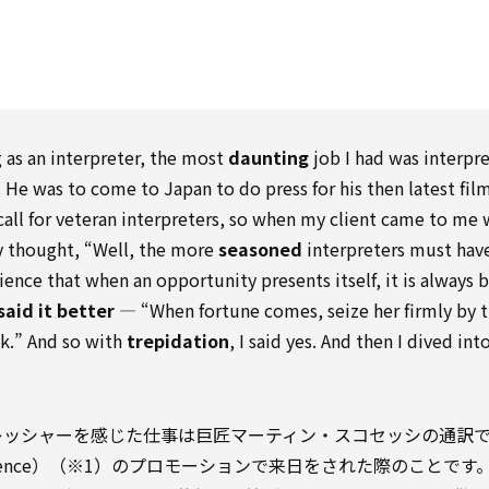
g as an interpreter, the most
daunting
job I had was interpre
 He was to come to Japan to do press for his then latest fil
 call for veteran interpreters, so when my client came to me 
y thought, “Well, the more
seasoned
interpreters must hav
ence that when an opportunity presents itself, it is always 
said it better
— “When fortune comes, seize her firmly by 
ack.” And so with
trepidation
, I said yes. And then I dived in
レッシャーを感じた仕事は巨匠マーティン・スコセッシの通訳
ilence）（※1）のプロモーションで来日をされた際のことです