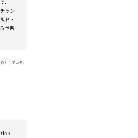
で、
、チャン
ルド・
ら予習
原作としている。
ation