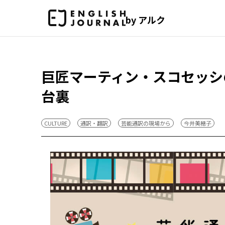
by アルク
巨匠マーティン・スコセッシ
台裏
CULTURE
通訳・翻訳
芸能通訳の現場から
今井美穂子