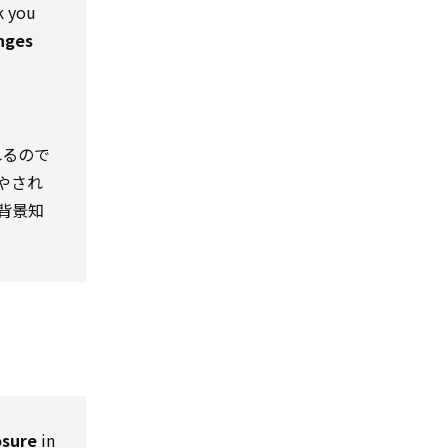
sk you
nges
れるので
やされ
背景知
osure
in