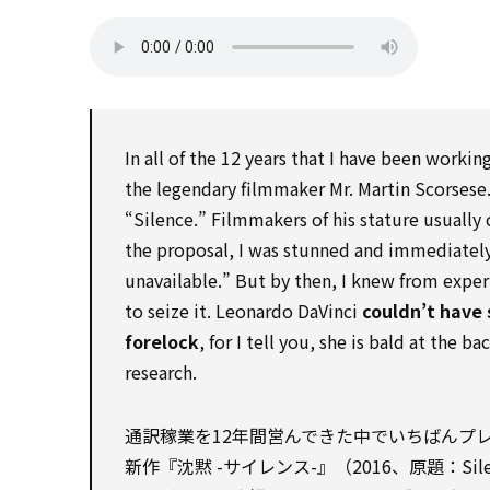
In all of the 12 years that I have been workin
the legendary filmmaker Mr. Martin Scorsese.
“Silence.” Filmmakers of his stature usually
the proposal, I was stunned and immediatel
unavailable.” But by then, I knew from experi
to seize it. Leonardo DaVinci
couldn’t have 
forelock
, for I tell you, she is bald at the b
research.
通訳稼業を12年間営んできた中でいちばんプ
新作『沈黙 -サイレンス-』（2016、原題：S