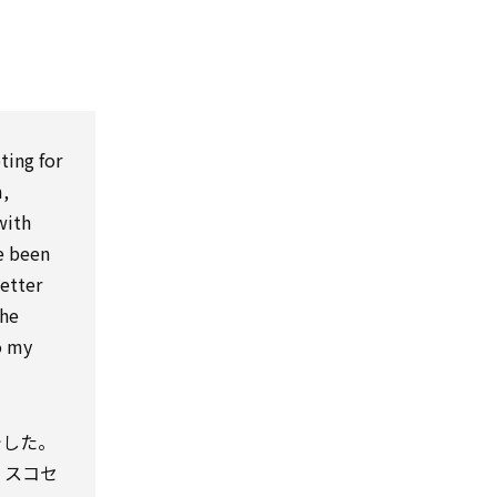
ting for
m,
with
e been
better
the
to my
でした。
。スコセ