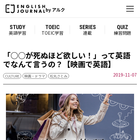
by アルク
STUDY
TOEIC
SERIES
QUIZ
英語学習
TOEIC学習
連載
練習問題
「○○が死ぬほど欲しい！」って英語
でなんて言うの？【映画で英語】
2019-11-07
CULTURE
映画・ドラマ
松丸さとみ