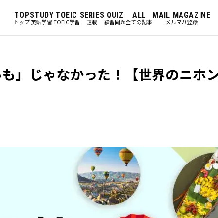
TOP
STUDY
TOEIC
SERIES
QUIZ
ALL
MAIL MAGAZINE
トップ
英語学習
TOEIC学習
連載
練習問題
全ての記事
メルマガ登録
まいも」じゃなかった！【世界のニホ