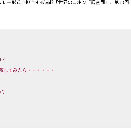
リレー形式で担当する連載「世界のニホンゴ調査団」。第13回
物？
で比較してみたら・・・・・・
の？