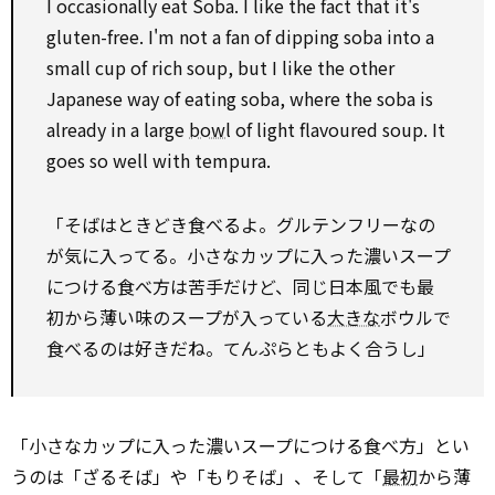
I occasionally eat Soba. I like the fact that it's
gluten-free. I'm not a fan of dipping soba into a
small cup of rich soup, but I like the other
Japanese way of eating soba, where the soba is
already in a large
bowl
of light flavoured soup. It
goes so well with tempura.
「そばはときどき食べるよ。グルテンフリーなの
が気に入ってる。小さなカップに入った濃いスープ
につける食べ方は苦手だけど、同じ日本風でも最
初から薄い味のスープが入っている
大きな
ボウルで
食べるのは好きだね。てんぷらともよく合うし」
「小さなカップに入った濃いスープにつける食べ方」とい
うのは「ざるそば」や「もりそば」、そして「
最初
から薄