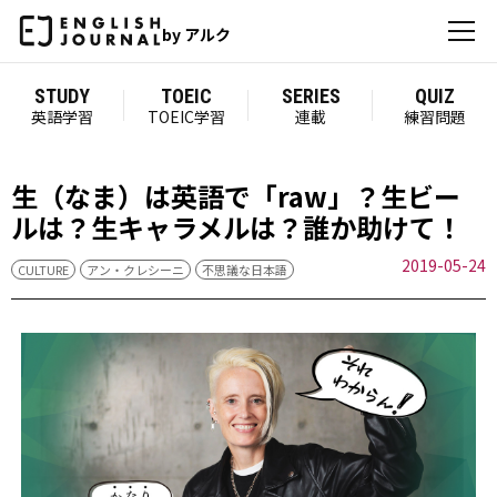
by アルク
STUDY
TOEIC
SERIES
QUIZ
英語学習
TOEIC学習
連載
練習問題
生（なま）は英語で「raw」？生ビー
ルは？生キャラメルは？誰か助けて！
2019-05-24
CULTURE
アン・クレシーニ
不思議な日本語