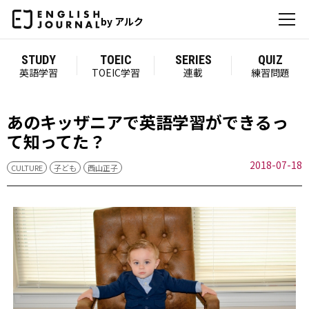
by アルク
STUDY
TOEIC
SERIES
QUIZ
英語学習
TOEIC学習
連載
練習問題
あのキッザニアで英語学習ができるっ
て知ってた？
2018-07-18
CULTURE
子ども
西山正子