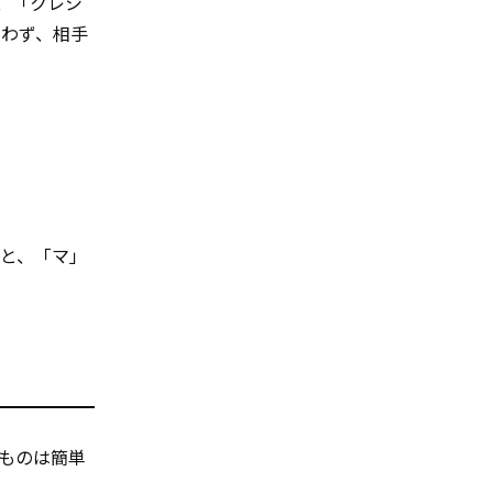
、「クレシ
思わず、相手
。
と、「マ」
ものは簡単