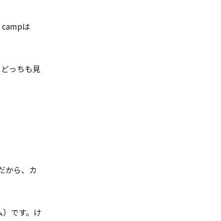
campは
、どっちも見
だから、カ
ム）です。け