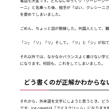
電話も大変です。どんなにゆっくり「クーレーシー
ーニ」と名乗った後、
相手
が「はい、クレシーニ
を褒めてしまいました。
ごめん、ちょっと話が脱線した。外
国
人として、
「ン」「ソ」「リ」そして。「ツ」と「シ」が似
それ以外では、なかなかバランスよく書けない字
になります。何回も、これをしてしまいました。
どう書くのが正解かわからな
それから、外来語を文字にしようと思うとき、ど
です。ice creamは「アイス
クリーム
」になりますね