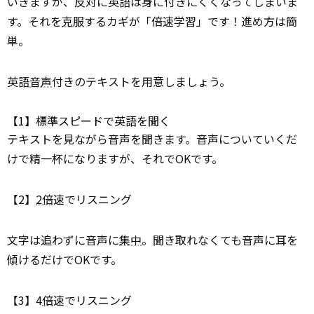
いきますが、反対に英語は身に付きにくくなってしまいま
す。それを
克服
するカギが「倍速学習」です！進め方は簡
単。
英語
音声
付きのテキストを用意しましょう。
【1】標準スピードで英語を聞く
テキストを見ながら音声を聞きます。音声についていくだ
けで精一杯になりますが、それでOKです。
【2】
2倍
速でリスニング
文字は追わずに音声に
集中
。聞き取れなくても音声に耳を
傾けるだけでOKです。
【3】4
倍
速でリスニング