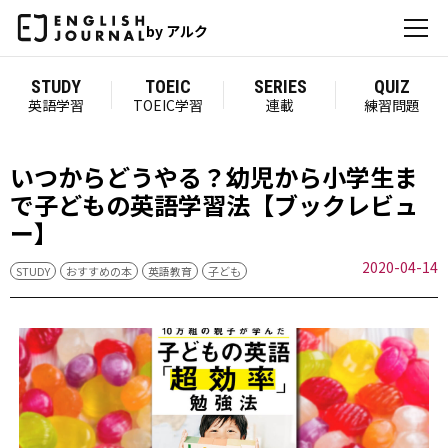
by アルク
STUDY
TOEIC
SERIES
QUIZ
英語学習
TOEIC学習
連載
練習問題
いつからどうやる？幼児から小学生ま
で子どもの英語学習法【ブックレビュ
ー】
2020-04-14
STUDY
おすすめの本
英語教育
子ども