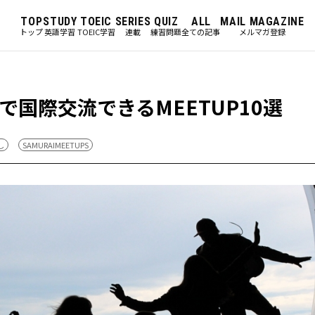
TOP
STUDY
TOEIC
SERIES
QUIZ
ALL
MAIL MAGAZINE
トップ
英語学習
TOEIC学習
連載
練習問題
全ての記事
メルマガ登録
国際交流できるMEETUP10選
し
SAMURAIMEETUPS