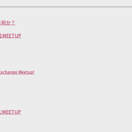
は何か？
EETUP
 Exchange Meetup!
EETUP