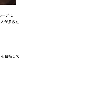
ループに
国人が多数在
とを目指して