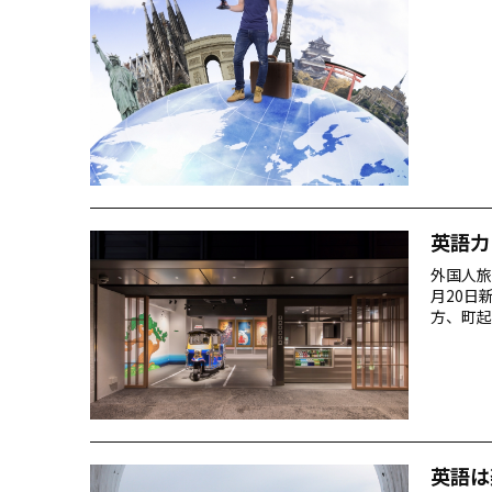
は、話し
光案内板
めの「お
英語力
外国人旅
月20日
方、町起
介いただ
を気にし
仕事がは
LEAGU
英語は