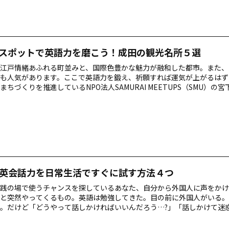
ズ 親しく会話を進めていくときに使えるフレーズ こち…
スポットで英語力を磨こう！成田の観光名所５選
江戸情緒あふれる町並みと、国際色豊かな魅力が融和した都市。また、
も人気があります。ここで英語力を鍛え、祈願すれば運気が上がるはず
まちづくりを推進しているNPO法人SAMURAI MEETUPS（SMU）の
の魅力を英語と日本語でご紹介いただきます。 目次 「成田」にあるの
 成田山新勝寺 成田表参道 成田山公園 成田ゆめ牧場 うなりくん！ こち
成田」にあるのは空港だけじゃない？ あなたは「成田」と聞いて何を思
んどの方は、成田国際空港を思い浮かべると思います。もしかしたら、
英会話力を日常生活ですぐに試す方法４つ
践の場で使うチャンスを探しているあなた、自分から外国人に声をかけ
と突然やってくるもの。英語は勉強してきた。目の前に外国人がいる。
。だけど「どうやって話しかければいいんだろう…?」「話しかけて迷
と焦ったりすることもありますよね。この記事では相手を笑顔にする、
のテクニックをご紹介します。 目次 テクニック１：バックパックを持