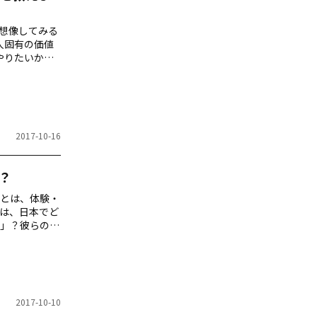
に想像してみる
人固有の価値
やりたいか？
かを確かめる
の日本語を使
らの気さくな
親しみ安さ…
2017-10-16
？
とは、体験・
は、日本でど
」？彼らのニ
目次 今は、
る「日本らし
「ニンジャ」
ジャ」体験ト
2017-10-10