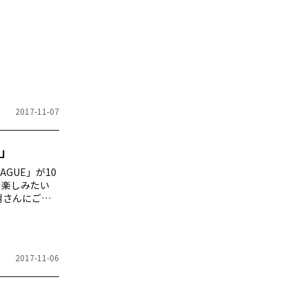
ニック３：観
話しかけるた
2017-11-07
」
GUE」が10
を楽しみたい
晃樹さんにご紹
とは？ 英語力
ンタサイクル
UND
2017-11-06