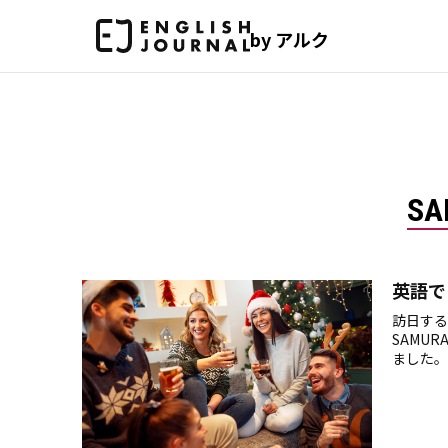
by アルク
SA
英語で
訪日する
SAMU
ました。
だきます
すよ！ 
外国人の
してみよ