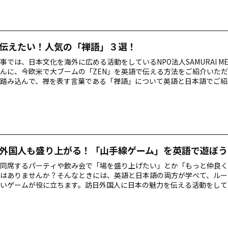
ズメントパーク…
伝えたい！人気の「禅語」３選！
事では、日本文化を海外に広める活動をしているNPO法人SAMURAI ME
んに、今欧米で大ブームの「ZEN」を英語で伝える方法をご紹介いた
踏み込んで、禅を表す言葉である「禅語」について英語と日本語でご紹
とは？ 禅語ランキング３位：「冷暖自知」（れいだんじち） 禅語ランキ
可忘」（しょしんわするべからず） 禅語ランキング１位：「明珠在掌
ろにあり） こちらもおすすめ！ 禅語とは？ 「禅語」というと、一見難
知らず知らずのうちに、日本人の生活に根ざしている言葉や教えが数多
外国人も盛り上がる！「山手線ゲーム」を英語で遊ぼう
同席するパーティや飲み会で「場を盛り上げたい」とか「もっと仲良く
はありませんか？そんなときには、英語と日本語の両方が学べて、ルー
いゲームが役に立ちます。訪日外国人に日本の魅力を伝える活動をして
RAI MEETUPSのCarlyさんに、外国人とすぐに打ち解けられるゲームを
ただきます。 目次 「山手線ゲーム」を英語で遊ぼう！ ゲームに誘うと
ゲーム」とは、こんなゲームです ゲームを英語で進めてみよう！ こち
山手線ゲーム」を英語で遊ぼう！ 山手線ゲームは、日本人にはおなじみ