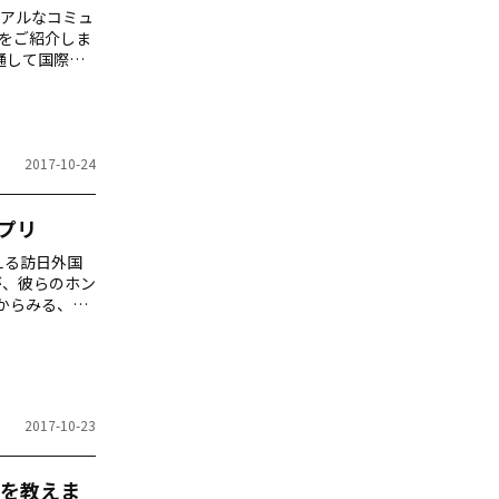
アルなコミュ
」をご紹介しま
を通して国際交
Cotowa Tokyo
ub Crawl ア
2017-10-24
プリ
える訪日外国
)が、彼らのホン
からみる、訪
ら見た日本と
どこで買える
の？」と質問
2017-10-23
を教えま