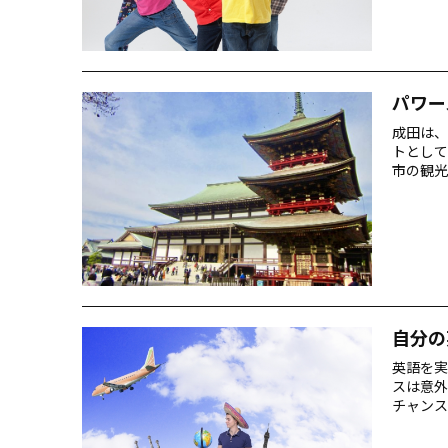
るフレー
パワー
成田は、
トとして
市の観光
に、成田
ゃない？
め！ 「
か？ほと
自分の
英語を実
スは意外
チャンス
な…?」
しかけ方