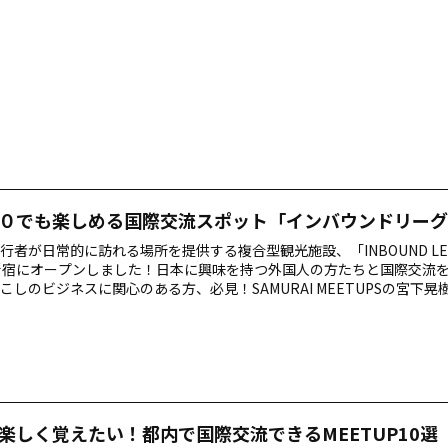
かけやすい テクニック２：観光スポットで写真を撮ってあげよう テク
・切符売り場の近くで声をかけてみる テクニック４：リラックスして
…
０でも楽しめる国際交流スポット「インバウンドリーグ
行者が日常的に訪れる場所を提供する複合型観光施設、「INBOUND LEA
新宿にオープンしました！日本に興味を持つ外国人の方たちと国際交流
こしのビジネスに関心のある方、必見！SAMURAI MEETUPSの宮下
きます。 目次 今話題の「INBOUND LEAGUE(インバウンド リーグ)」
なくても楽しめる国際交流が魅力！ 誰でも気軽に楽しめる、ヨガやレ
かどる図書館付きのワークスペース こちらもおすすめ 今話題の「INBO
E(インバウンド リーグ)」とは？ INB…
楽しく覚えたい！都内で国際交流できるMEETUP10選