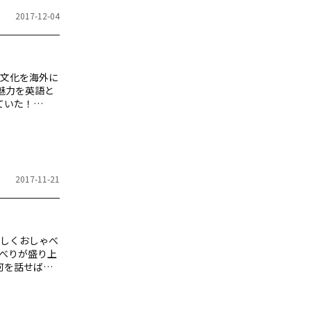
2017-12-04
本文化を海外に
の魅力を英語と
ていた！
自分を生きる
ズも「ZEN」
。21世紀に
2017-11-21
楽しくおしゃべ
しゃべりが盛り上
何を話せばい
シーン別に会
たいのなら、
紹介で使用す