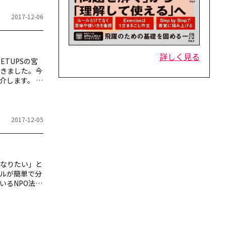
2017-12-06
詳しく見る
ETUPSの宮
だきました。今
介します。 目
ング２位：
」（めいじゅ
しそうに見え
く…
2017-12-05
なりたい」と
ルが簡単で分
いるNPO法人
２回にわたって
きの言い方
らもおすす
…