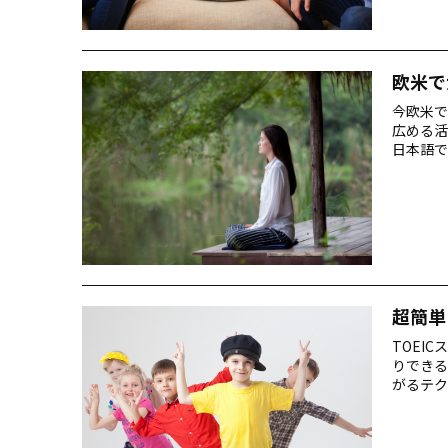
欧米で
今欧米で
広める活
日本語で
「ZEN
「Zaz
を愛して
世界で最
超簡単
TOEI
りできる
がるテク
いんだろ
話の定番
まずは自