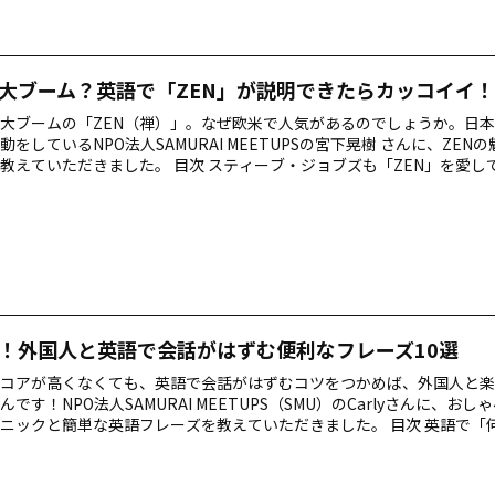
大ブーム？英語で「ZEN」が説明できたらカッコイイ！
大ブームの「ZEN（禅）」。なぜ欧米で人気があるのでしょうか。日
動をしているNPO法人SAMURAI MEETUPSの宮下晃樹 さんに、ZEN
教えていただきました。 目次 スティーブ・ジョブズも「ZEN」を愛し
」を英語で説明できたらカッコイイ！ 「ZEN」を通じて、ありのままの
en」を英語で説明してみよう！ こちらもおすすめ！ スティーブ・ジョブ
いた！ 「ZEN」という言葉は今最も世界で有名な日本語の１つですよね
も大きな影響を与えた、故スティーブ・ジョブズ氏がZ…
！外国人と英語で会話がはずむ便利なフレーズ10選
Cスコアが高くなくても、英語で会話がはずむコツをつかめば、外国人と
んです！NPO法人SAMURAI MEETUPS（SMU）のCarlyさんに、お
ニックと簡単な英語フレーズを教えていただきました。 目次 英語で「
う？」を解決します！ 外国人との会話がはずむ、３つのテクニック！ 
型を作っておく Whyという表現はなるべく使わない 相手のことを知り
分のことを伝えよう 超簡単で便利な英語のフレーズ10 初対面での自己