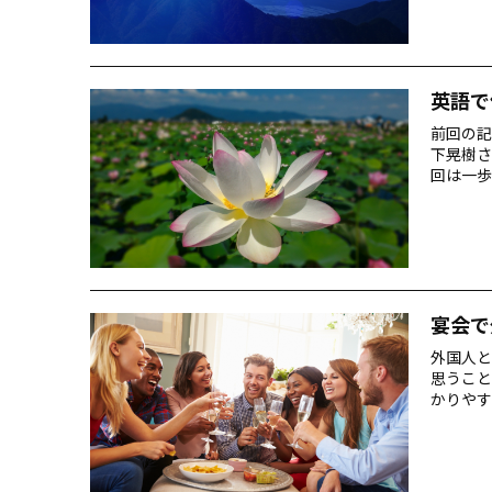
アミュー
英語で
前回の記
下晃樹さ
回は一歩
次 禅語
「初心不
たなごこ
ますが、
宴会で
外国人と
思うこと
かりやす
SAMU
ご紹介い
「山手線
め！ 「