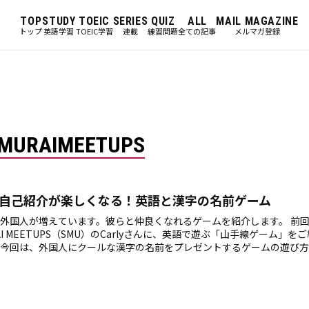
TOP
STUDY
TOEIC
SERIES
QUIZ
ALL
MAIL MAGAZINE
トップ
英語学習
TOEIC学習
連載
練習問題
全ての記事
メルマガ登録
MURAIMEETUPS
自己紹介が楽しくなる！英語と漢字の名前ゲーム
外国人が増えています。彼らと仲良くなれるゲームを紹介します。 前回
RAI MEETUPS（SMU）のCarlyさんに、英語で遊ぶ「山手線ゲーム」
今回は、外国人にクールな漢字の名前をプレゼントするゲームの遊び方
。宴会やパーティでも楽しめるので、ぜひお試しください。自己紹介が
目次 訪日外国人は漢字が大好き！ まずは、自分の名前の意味を英語で説
名前をクールな漢字に変換するツールはコレ！ さっそく、漢字の名前
う！ 自分の名前から英語のニックネームを作ってもらおう！ さ…