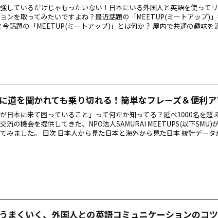
強しているだけじゃもったいない！日本にいる外国人と英語を使ってリ
ョンを取ってみたいですよね？最近話題の「MEETUP(ミートアップ)
次 今話題の「MEETUP(ミートアップ)」とは何か？ 屋内で共通の趣味
TUP Tokyo International Friends The International Meetup - 
w Friends & Culture Exchange Meetup! ENGLISH ONLY CAFE Tokyo P
で体を使…
に道を聞かれても乗り切れる！簡単なフレーズ＆便利ア
が日本に来て困っていること」って何だか知ってる？延べ1000名を超
交流の機会を提供してきた、NPO法人SAMURAI MEETUPS(以下SMU
てみました。 目次 日本人から見た日本と海外から見た日本 統計データ
の本音 この一文で道案内が乗り切れる！ こちらもおすすめ！ 日本人か
見た日本 訪日している外国の方々から実際に話してみると、「浴衣を
日本のトイレはどうやって使えばいいの？」「お金はどこで引き出せる
れることがよくあります。私も、初めて訪日外国人の友達ができた…
うまくいく、外国人との英語コミュニケーションのコツ