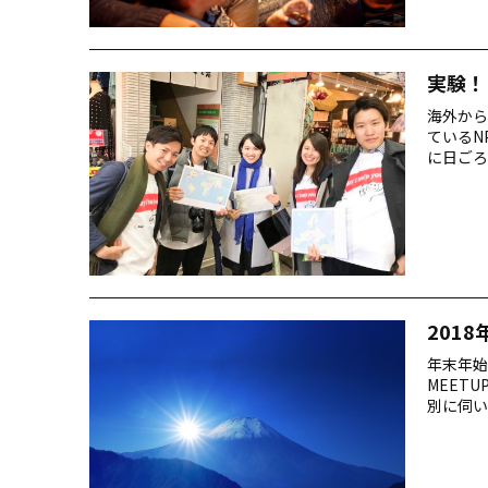
実験！
海外から
ているN
に日ごろ
「May
できたの
ポーター
点で、Ｔ
201
年末年始
MEET
別に伺い
め？」で
みよう！
Shoji 