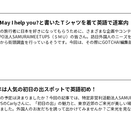
May I help you?と書いたＴシャツを着て英語で道案内
の旅行者に日本を好きになってもらうために、さまざまな企画やコンテ
PO法人SAMURAIMEETUPS（ＳＭＵ）の皆さん。訪日外国人のニーズ
から街頭調査を行っているそうです。今回は、その際にGOTCHA!編集
 I help you?」Ｔシャツを着ていただき、何人くらいの困っている外国
か？をレポートしていただきます。 メンバーはＳＭＵのメンバー総勢1
含む）の20代の男女です。場所は、訪日外国人が多いとされる東京駅
シャツを目にした外国人から、どれくらい声を掛けられる…
8年は人気の初日の出スポットで英語初め！
の予定は決まりましたか？今回の記事では、特定非営利活動法人SAMUR
UPSのCarlyさんに、「初日の出」の魅力と、東京近郊のご来光が美しい
ました。外国人のお友だちを誘って出かけてみませんか？ご来光を見な
、英語力が高まるご利益がありそう！ 目次 訪日外国人に、初日の出の
 訪日外国人を連れて行きたい！ 初日の出スポット5選 富士山編 山梨県 精進
海辺編 茨城県 大洗磯前神社 Oarai Isosaki Shrine 山登り編 東京都 高尾山 M