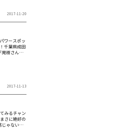
2017-11-20
パワースポッ
！千葉県成田
宮下晃樹さん
は空港だけじ
らもおすす
い浮かべます
「…
2017-11-13
てみるチャン
まさに絶好の
惑じゃないか
失敗しない話
っている人に