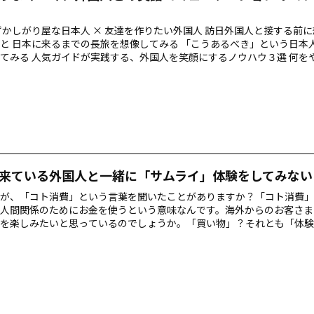
ずかしがり屋な日本人 × 友達を作りたい外国人 訪日外国人と接する前
と 日本に来るまでの長旅を想像してみる 「こうあるべき」という日本
てみる 人気ガイドが実践する、外国人を笑顔にするノウハウ３選 何を
行き先の歴史と成り立ちを必ず調べておく 説明がちゃんと伝わっている
でいちばん大事なこと 日本に来ている外国人旅行者が、覚えたばかり
張って話し掛けてくれたらうれしいですよね。訪日外国人も、日本人か
、笑顔、そして英語が上手じゃなくても優しく話しかけてくれるような
来ている外国人と一緒に「サムライ」体験をしてみない
が、「コト消費」という言葉を聞いたことがありますか？「コト消費」
人間関係のためにお金を使うという意味なんです。海外からのお客さま
を楽しみたいと思っているのでしょうか。「買い物」？それとも「体験
ることによって、さまざまなおもてなしの方法が思いつきそうですね。 
」よりも「コト消費」が外国人に人気 外国人が日本に来る前に想像す
？ 漫画・アニメや映画などのポップカルチャー 外国人は「サムライ」
りたい！ やってみたい「サムライ」体験トップ３ やってみたい「ニン