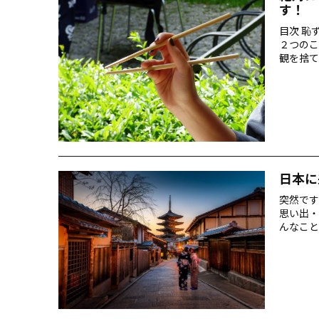
す！
目次 恥
２つのこ
観を捨て
を聞く 
国際交流
って、頑
声掛けや
日本に
突然です
思い出・
んなこと
ーズを知
「爆買い
さ」とは
になりき
ップ３…