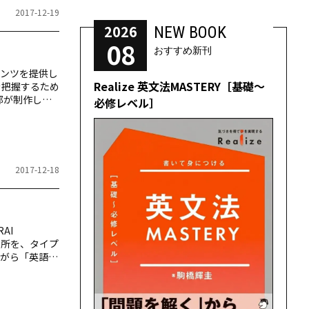
2017-12-19
2026
NEW BOOK
08
おすすめ新刊
ンツを提供し
Realize 英文法MASTERY［基礎～
を把握するため
部が制作した
必修レベル］
人を助けることが
0名（外部サ
と浅草駅の２拠
2017-12-18
AI
場所を、タイプ
がら「英語初
魅力を伝えて
湖 Lake
ount Takao