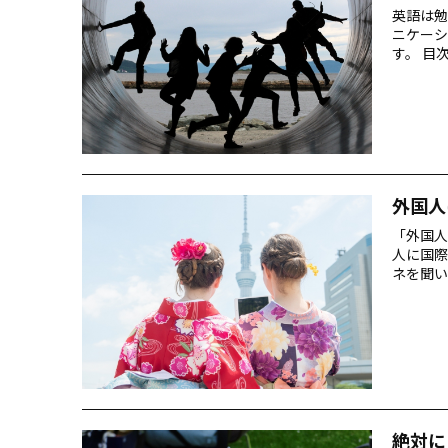
英語は勉
ニケーシ
す。 目
流できるMEE
Meet Ne
ウトドア
外国人
「外国人
人に国際
ネを聞い
日外国人
海外から
の？」「
攻めにさ
絶対に