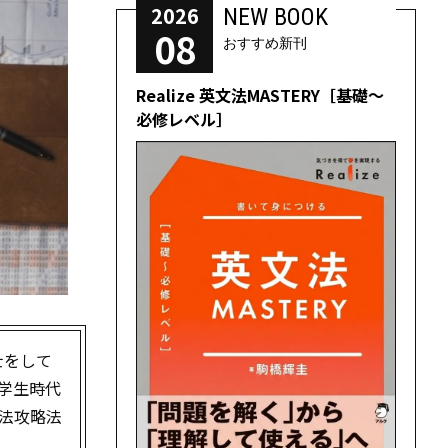
2026
NEW BOOK
08
おすすめ新刊
Realize 英文法MASTERY［基礎～
必修レベル］
士をして
学生時代
法攻略法