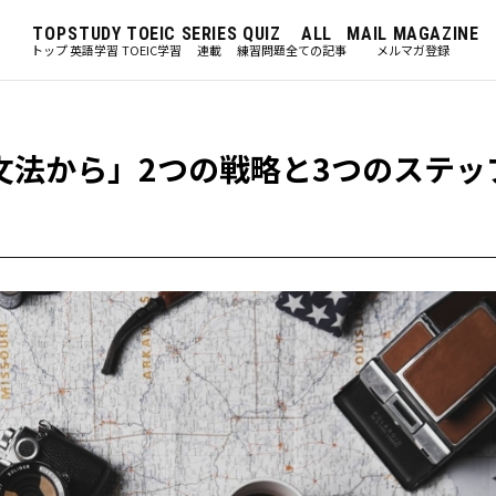
TOP
STUDY
TOEIC
SERIES
QUIZ
ALL
MAIL MAGAZINE
トップ
英語学習
TOEIC学習
連載
練習問題
全ての記事
メルマガ登録
文法から」2つの戦略と3つのステッ