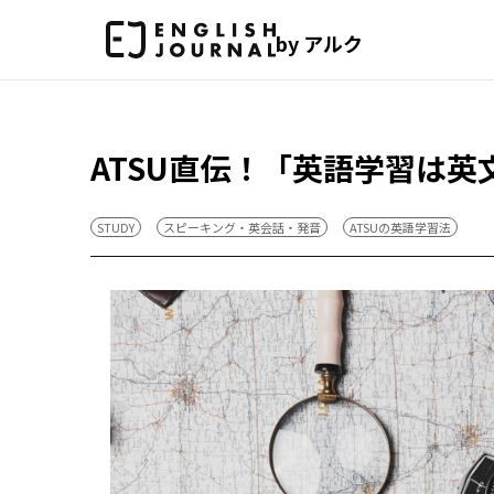
by アルク
ATSU直伝！「英語学習は英
STUDY
スピーキング・英会話・発音
ATSUの英語学習法