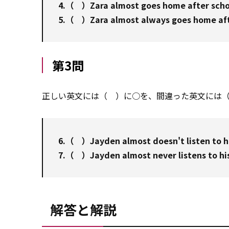
4.（ ）Zara almost goes home after schoo
5.（ ）Zara almost always goes home aft
第3問
正しい英文には（ ）に○を、間違った英文には
6.（ ）Jayden almost doesn't listen to hi
7.（ ）Jayden almost never listens to his
解答と解説