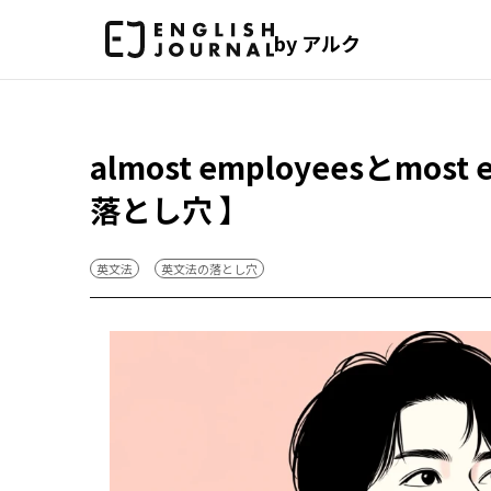
by アルク
almost employeesとm
落とし穴 】
英文法
英文法の落とし穴