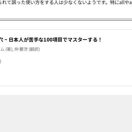
て誤った使い方をする人は少なくないようです。特にallやalw
。
 ~ 日本人が苦手な100項目でマスターする！
著), 仲 慶次 (翻訳)
)