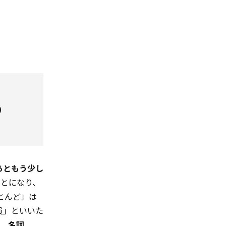
る）
「あともう少し
ことになり、
ほとんど」は
員」といいた
た、
名詞