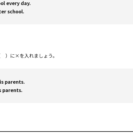
l every day.
er school.
（ ）に×を入れましょう。
s parents.
 parents.