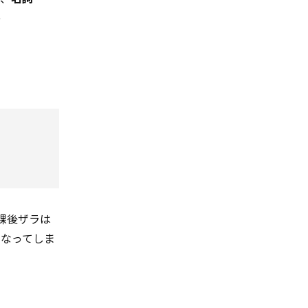
e
課後ザラは
になってしま