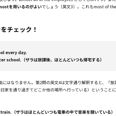
mostを用いるのがよい
でしょう（英文3）。これもmost of th
ーンをチェック！
l every day.
ome after school.（ザラは放課後、ほとんどいつも帰宅する）
味
にはなりません。第2問の英文4は文字通り解釈すると、「放
毎日家を通り過ぎてどこか他の場所へ行っている）ということ
sic on the train.（ザラはほとんどいつも電車の中で音楽を聴いている）