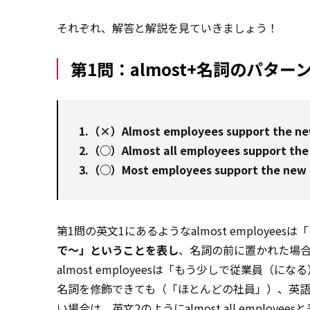
それぞれ、解答と解説を見ていきましょう！
第1問：almost+名詞のパタ
1.（×）Almost employees support the ne
2.（○）Almost all employees sup
3.（○）Most employees support 
第1問の英文1にあるようなalmost employe
で～」ということを表し
、名詞の前に置かれた場
almost employeesは「もう少しで従業
名詞を修飾できても（「ほとんどの社員」）、英語のa
い場合は、英文2のようにalmost all employeesと表