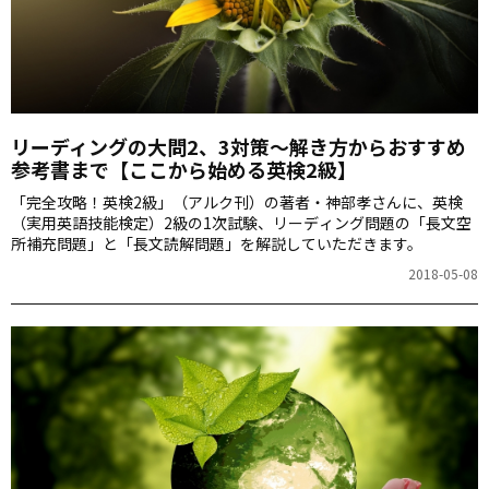
リーディングの大問2、3対策～解き方からおすすめ
参考書まで【ここから始める英検2級】
「完全攻略！英検2級」（アルク刊）の著者・神部孝さんに、英検
（実用英語技能検定）2級の1次試験、リーディング問題の「長文空
所補充問題」と「長文読解問題」を解説していただきます。
2018-05-08