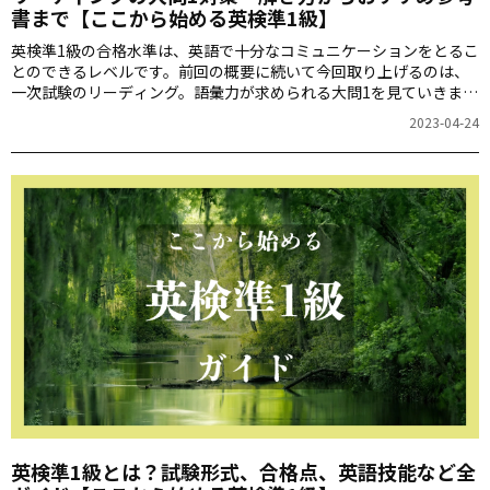
書まで【ここから始める英検準1級】
英検準1級の合格水準は、英語で十分なコミュニケーションをとるこ
とのできるレベルです。前回の概要に続いて今回取り上げるのは、
一次試験のリーディング。語彙力が求められる大問1を見ていきま
す。『完全攻略！英検準1級』（アルク刊）の著者、神部孝さんに詳
2023-04-24
しく教えていただきます。
英検準1級とは？試験形式、合格点、英語技能など全