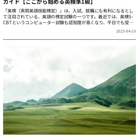
ガイド【ここから始める英検準1級】
「英検（実用英語技能検定）」は、入試、就職にも有利になるとし
て注目されている、英語の検定試験の一つです。最近では、英検S-
CBTというコンピューター試験も認知度が高くなり、平日でも受験
できるようになりました。本連載では、TOEFLや英検などの指導に
2023-04-10
関わり『完全攻略！英検準1級』（アルク刊）を著書に持つ、神部孝
（かんべ・たかし）さんに、英検準1級について詳しく教えていただ
きます。