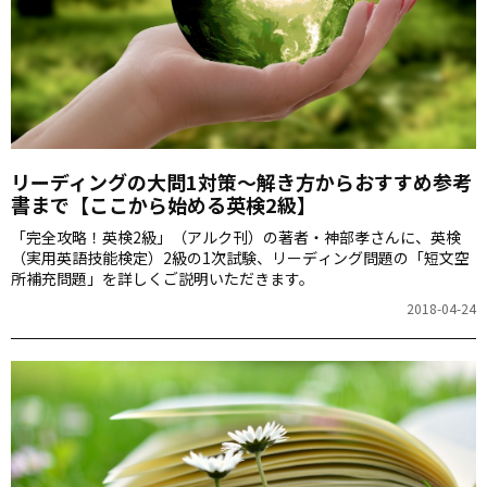
リーディングの大問1対策～解き方からおすすめ参考
書まで【ここから始める英検2級】
「完全攻略！英検2級」（アルク刊）の著者・神部孝さんに、英検
（実用英語技能検定）2級の1次試験、リーディング問題の「短文空
所補充問題」を詳しくご説明いただきます。
2018-04-24