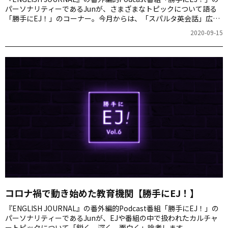
パーソナリティーであるJunが、さまざまなトピックについて語る
「勝手にEJ！」のコーナー。今月からは、「スパルタ英会話」広
報・SNS運用担当のYukoさんにバトンタッチ。多くの英語学習者が
2020-09-15
抱える悩みに答えるほか、EJやPodcast番組内で扱ったカルチャー
トピックを鋭く、深く論考します。
コロナ禍で動き始めた教育機関【勝手にEJ！】
『ENGLISH JOURNAL』の番外編的Podcast番組「勝手にEJ！」の
パーソナリティーであるJunが、EJや番組の中で扱われたカルチャ
ートピックについて「鋭く、深く、面白く」論考します。