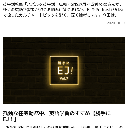
英会話教室「スパルタ英会話」広報・SNS運用担当者Yokoさんが、
多くの英語学習者が抱える悩みに答えるほか、EJやPodcast番組内
で扱ったカルチャートピックを鋭く、深く論考します。今回は、
Yokoさんがライブ動画配信を通して経験した成功体験についてご紹
2020-10-12
介します。
孤独な在宅勤務中、英語学習のすすめ【勝手に
EJ！】
『ENGLISH JOURNAL』の番外編的Podcast番組「勝手にEJ！」の