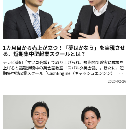
1カ月目から売上が立つ！「夢はかなう」を実現させ
る、短期集中型起業スクールとは？
テレビ番組「マツコ会議」で取り上げられ、短期間で確実に成果を
上げると話題沸騰中の英会話教室「スパルタ英会話」。新たに、短
期集中型起業スクール「CashEngine（キャッシュエンジン）」の
事業が立ち上がりました。スパルタ英会話創業者の小茂鳥雅史さん
2020-02-26
とCashEngine代表の田井譲さんに、英語学習と起業に共通する、
目標に向かってやりぬくコツなどをお伺いします。