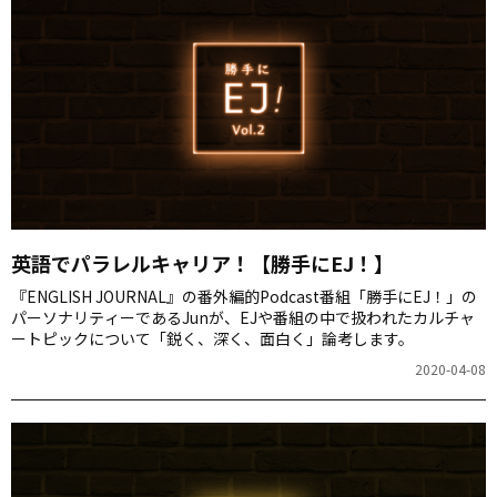
英語でパラレルキャリア！【勝手にEJ！】
『ENGLISH JOURNAL』の番外編的Podcast番組「勝手にEJ！」の
パーソナリティーであるJunが、EJや番組の中で扱われたカルチャ
ートピックについて「鋭く、深く、面白く」論考します。
2020-04-08