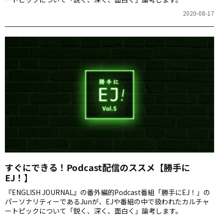
2020-08-17
すぐにできる！Podcast配信のススメ【勝手に
EJ！】
『ENGLISH JOURNAL』の番外編的Podcast番組「勝手にEJ！」の
パーソナリティーであるJunが、EJや番組の中で扱われたカルチャ
ートピックについて「鋭く、深く、面白く」論考します。