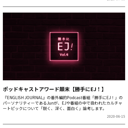
ポッドキャストアワード顛末【勝手にEJ！】
『ENGLISH JOURNAL』の番外編的Podcast番組「勝手にEJ！」の
パーソナリティーであるJunが、EJや番組の中で扱われたカルチャ
ートピックについて「鋭く、深く、面白く」論考します。
2020-06-15