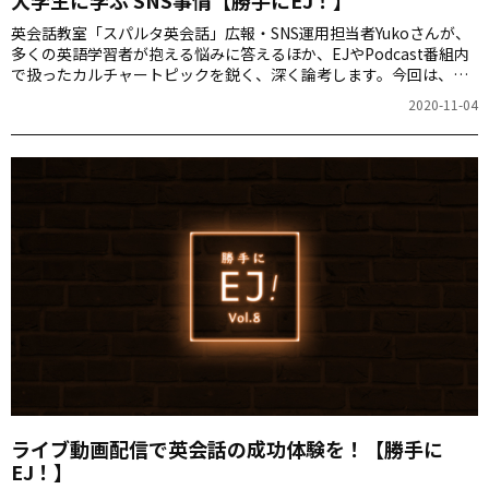
大学生に学ぶ SNS事情【勝手にEJ！】
英会話教室「スパルタ英会話」広報・SNS運用担当者Yukoさんが、
多くの英語学習者が抱える悩みに答えるほか、EJやPodcast番組内
で扱ったカルチャートピックを鋭く、深く論考します。今回は、
Yukoさんが実家に帰省して見つけた新しいSNSの使い方についてお
2020-11-04
話しします。
ライブ動画配信で英会話の成功体験を！【勝手に
EJ！】