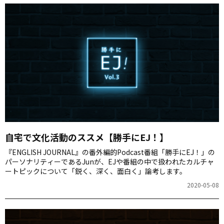
自宅で文化活動のススメ【勝手にEJ！】
『ENGLISH JOURNAL』の番外編的Podcast番組「勝手にEJ！」の
パーソナリティーであるJunが、EJや番組の中で扱われたカルチャ
ートピックについて「鋭く、深く、面白く」論考します。
2020-05-08