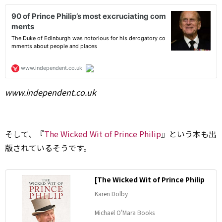
www.independent.co.uk
そして、『
The Wicked Wit of Prince Philip
』という本も出
版されているそうです。
[The Wicked Wit of Prince Philip
Karen Dolby
Michael O'Mara Books