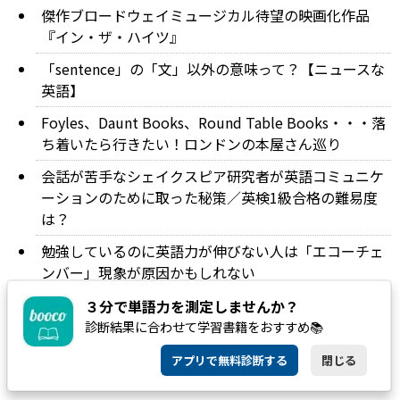
傑作ブロードウェイミュージカル待望の映画化作品
『イン・ザ・ハイツ』
「sentence」の「文」以外の意味って？【ニュースな
英語】
Foyles、Daunt Books、Round Table Books・・・落
ち着いたら行きたい！ロンドンの本屋さん巡り
会話が苦手なシェイクスピア研究者が英語コミュニケ
ーションのために取った秘策／英検1級合格の難易度
は？
勉強しているのに英語力が伸びない人は「エコーチェ
ンバー」現象が原因かもしれない
東京オリンピック中止はあり得る？海外メディアの反
３分で単語力を測定しませんか？
応を英語で読もう
診断結果に合わせて学習書籍をおすすめ📚
アプリで無料診断する
閉じる