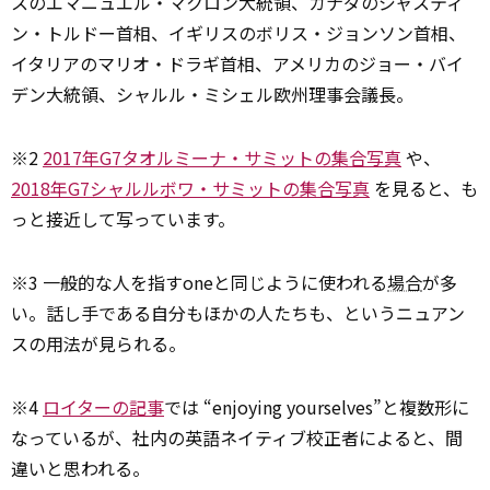
スのエマニュエル・マクロン大統領、カナダのジャスティ
ン・トルドー首相、イギリスのボリス・ジョンソン首相、
イタリアのマリオ・ドラギ首相、アメリカのジョー・バイ
デン大統領、シャルル・ミシェル欧州理事会議長。
※2
2017年G7タオルミーナ・サミットの集合写真
や、
2018年G7シャルルボワ・サミットの集合写真
を見ると、も
っと接近して写っています。
※3 一般的な人を指すoneと同じように使われる
場合
が多
い。話し手である自分もほかの人たちも、というニュアン
スの用法が見られる。
※4
ロイターの記事
では “enjoying yourselves”と複数形に
なっているが、社内の英語ネイティブ校正者によると、間
違いと思われる。