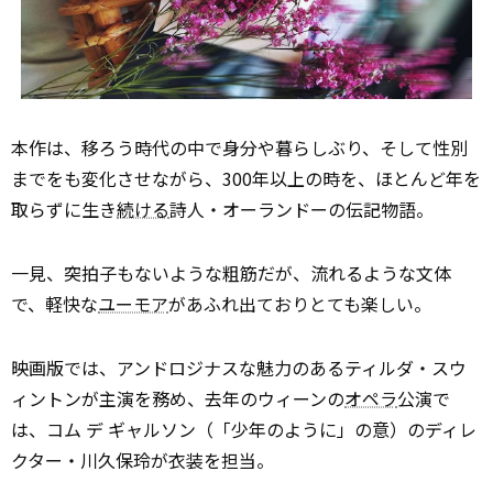
本作は、移ろう時代の中で身分や暮らしぶり、そして性別
までをも変化させながら、300年以上の時を、ほとんど年を
取らずに生き
続ける
詩人・オーランドーの伝記物語。
一見、突拍子もないような粗筋だが、流れるような文体
で、軽快な
ユーモア
があふれ出ておりとても楽しい。
映画版では、アンドロジナスな魅力のあるティルダ・スウ
ィントンが主演を務め、去年のウィーンの
オペラ
公演で
は、コム デ ギャルソン（「少年のように」の意）のディレ
クター・川久保玲が衣装を担当。