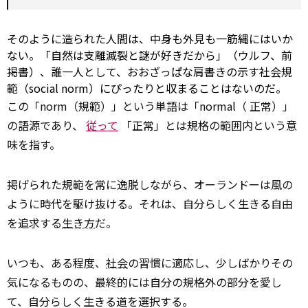
そのように造られた人間は、中身も外見も一筋縄にはいか
ない。「自然は支離滅裂と謎が好きだから」（ウルフ、前
掲書）、誰一人として、おおざっぱな肩書きの示す社会規
範（social norm）にぴったりと収まることはないのだ。
この「norm（規範）」という単語は「normal（ 正常）」
の語源であり、
従って
「正常」とは規格の範囲内という意
味を指す。
掲げられた規範を常に逸脱しながら、オーランドーは風の
ように時代を駆け抜ける。それは、自分らしく生きる自由
を追求する
生き方
だ。
いつも、ある程度、
社会
の習慣に適応し、少しばかりその
気になるものの、最終的には自分の規格外の部分を愛し
て、自分らしく生きる道を選択する。