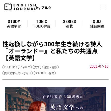
by アルク
STUDY
TOEIC
SERIES
QUIZ
英語学習
TOEIC学習
連載
練習問題
性転換しながら300年生き続ける詩人
『オーランドー』と私たちの共通点
【英語文学】
2021-07-16
CULTURE
イギリス
文学
通訳・翻訳
英語文学へのいざない
エリザベト怜美