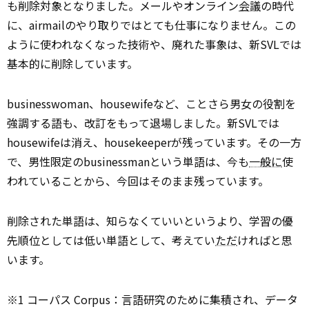
も削除対象となりました。メールやオンライン
会議
の時代
に、airmailのやり取りではとても仕事になりません。この
ように使われなくなった技術や、廃れた事象は、新SVLでは
基本的に削除しています。
businesswoman、housewifeなど、ことさら男女の役割を
強調する語も、改訂をもって退場しました。新SVLでは
housewifeは消え、housekeeperが残っています。その一方
で、男性限定のbusinessmanという単語は、今も
一般に
使
われていることから、今回はそのまま残っています。
削除された単語は、知らなくていいというより、学習の優
先順位としては低い単語として、考えてい
ただ
ければと思
います。
※1 コーパス Corpus：言語研究のために集積され、データ