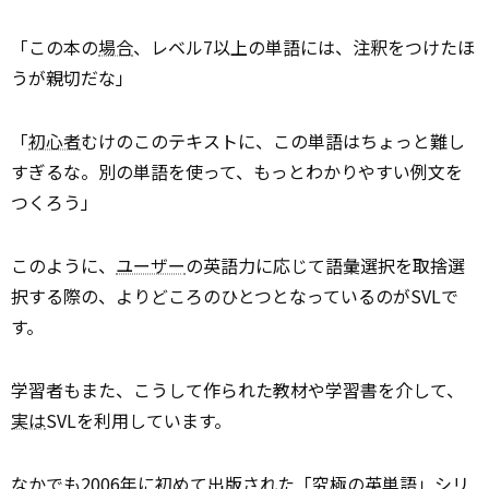
「この本の
場合
、レベル7以上の単語には、注釈をつけたほ
うが親切だな」
「
初心者
むけのこのテキストに、この単語はちょっと難し
すぎるな。別の単語を使って、もっとわかりやすい例文を
つくろう」
このように、
ユーザー
の英語力に応じて語彙選択を取捨選
択する際の、よりどころのひとつとなっているのがSVLで
す。
学習者もまた、こうして作られた教材や学習書を介して、
実は
SVLを利用しています。
なかでも2006年に初めて
出版
された「究極の英単語」シリ