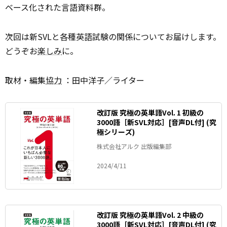
ベース化された言語資料群。
次回は新SVLと各種英語試験の関係についてお届けします。
どうぞお
楽しみ
に。
取材・編集
協力
：田中洋子／ライター
改訂版 究極の英単語Vol. 1 初級の
3000語［新SVL対応］[音声DL付] (究
極シリーズ)
株式会社アルク 出版編集部
2024/4/11
改訂版 究極の英単語Vol. 2 中級の
3000語［新SVL対応］[音声DL付] (究