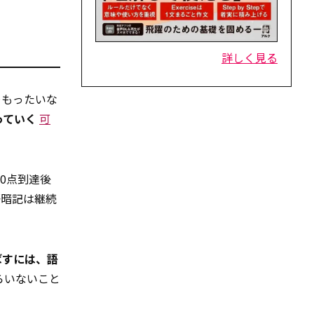
詳しく見る
…もったいな
っていく
可
0点到達後
語暗記は継続
ばすには、語
らいないこと