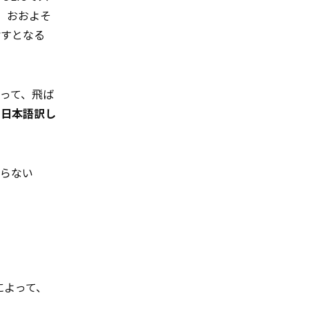
。
おおよそ
指すとなる
焦って、飛ば
を日本語訳し
らない
。
によって、