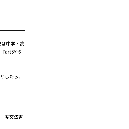
では中学・高
art5や6
いとしたら、
、一度文法書