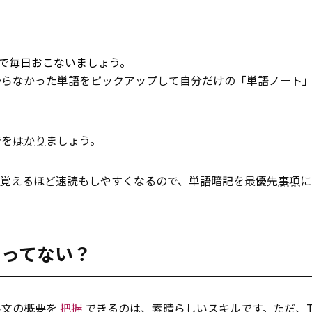
ので毎日おこないましょう。
からなかった単語をピックアップして自分だけの「単語ノート
着を
はかり
ましょう。
ば覚えるほど速読もしやすくなるので、単語暗記を最優先
事項
に
ゃってない？
長文の概要を
把握
できるのは、素晴らしいスキルです。ただ、TO