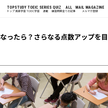
TOP
STUDY
TOEIC
SERIES
QUIZ
ALL
MAIL MAGAZINE
トップ
英語学習
TOEIC学習
連載
練習問題
全ての記事
メルマガ登録
なくなったら？さらなる点数アップを