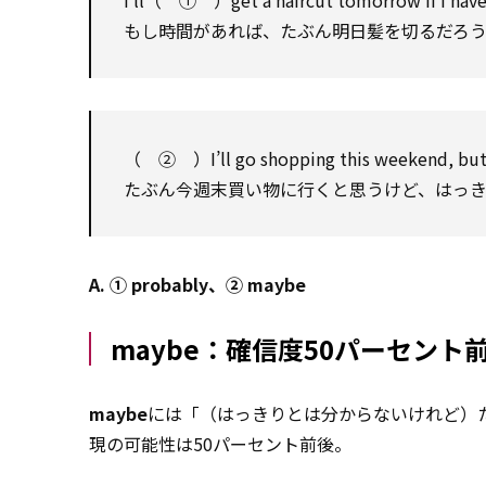
I’ll（ ① ）get a haircut tomorrow if I have
もし時間があれば、たぶん明日髪を切るだろ
（ ② ）I’ll go shopping this weekend, but 
たぶん今週末買い物に行くと思うけど、はっ
A. ① probably、② maybe
maybe：確信度50パーセント
maybe
には「（はっきりとは分からないけれど）
現の可能性は50パーセント前後。