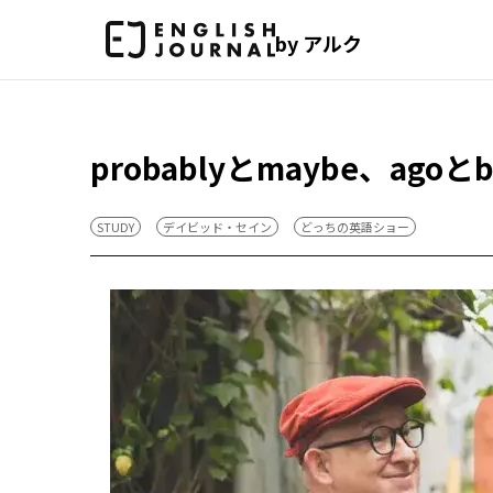
by アルク
probablyとmaybe、a
STUDY
デイビッド・セイン
どっちの英語ショー