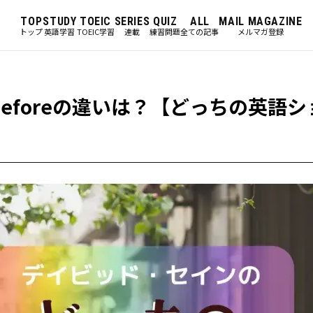
TOP
STUDY
TOEIC
SERIES
QUIZ
ALL
MAIL MAGAZINE
トップ
英語学習
TOEIC学習
連載
練習問題
全ての記事
メルマガ登録
goとbeforeの違いは？【どっちの英語