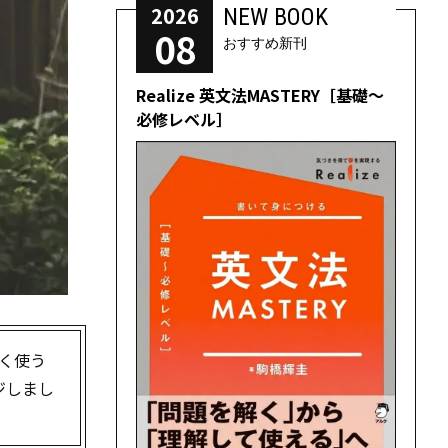
2026
NEW BOOK
08
おすすめ新刊
Realize 英文法MASTERY［基礎～
必修レベル］
く使う
ジしまし