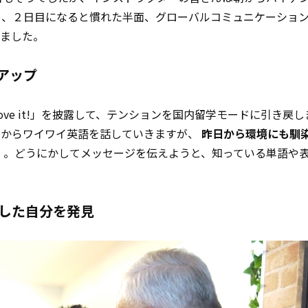
）、２日目になると慣れた半面、グローバルコミュニケーショ
めました。
アップ
love it!」を披露して、テンションを国内留学モードに引き戻
朝からワイワイ英語を話していきますが、
昨日から環境にも馴
じ
。どうにかしてメッセージを伝えようと、知っている単語や
長した自分を発見