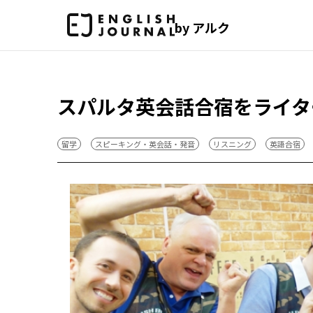
by アルク
スパルタ英会話合宿をライタ
留学
スピーキング・英会話・発音
リスニング
英語合宿