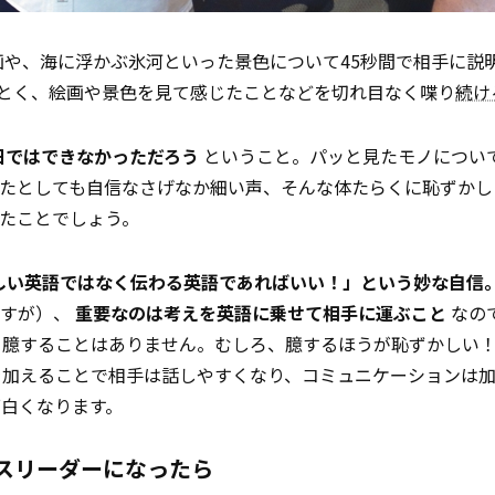
画や、海に浮かぶ氷河といった景色について45秒間で相手に説
その名のごとく、絵画や景色を見て感じたことなどを切れ目なく喋り
続け
日ではできなかっただろう
ということ。パッと見たモノについ
出たとしても自信なさげなか細い声、そんな体たらくに恥ずかし
たことでしょう。
しい英語ではなく伝わる英語であればいい！」という妙な自信
ますが）、
重要なのは考えを英語に乗せて相手に運ぶこと
なの
ら臆することはありません。むしろ、臆するほうが恥ずかしい
を加えることで相手は話しやすくなり、コミュニケーションは
白くなります。
スリーダーになったら