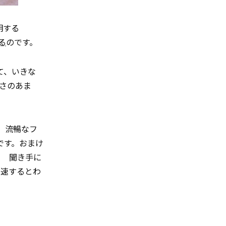
明する
る
のです。
て、いきな
さのあま
。
流暢なフ
です。おまけ
！ 聞き手に
加速するとわ