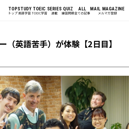
TOP
STUDY
TOEIC
SERIES
QUIZ
ALL
MAIL MAGAZINE
トップ
英語学習
TOEIC学習
連載
練習問題
全ての記事
メルマガ登録
ー（英語苦手）が体験【2日目】