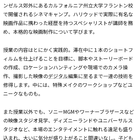
ンゼルス郊外にあるカルフォルニア州立大学フラントン校
で開催されるシネマキャンプ。ハリウッドで実際に有名な
映画
作品に携わった経歴を持つスペシャリストが講師を務
め、本格的な映画制作について学びます。
授業の内容はとにかく実践的。滞在中に１本のショートフ
ィルムを仕上げることを目標に、脚本やストーリーボード
の作成、ロケーションハンティングや現場でのカメラ操
作、撮影した映像の
デジタル
編集に至るまで一連の技術を
修得します。中には、特殊メイクのワークショップなどユ
ニークなものも。
また授業以外でも、ソニーMGMやワーナーブラザースなど
の映像スタジオ見学、ディズニーランドやユニバーサルス
タジオなど、本場のエンタテイメントに触れる遠足も盛り
込まれ、
大いに
気分が盛り上がること間違いなし。子ども