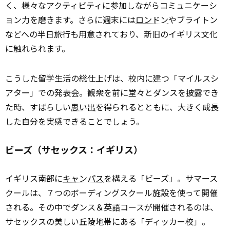
く、様々なアクティビティに参加しながらコミュニケーシ
ョン力を磨きます。さらに週末には
ロンドン
やブライトン
などへの半日旅行も用意されており、新旧のイギリス文化
に触れられます。
こうした留学生活の総仕上げは、校内に建つ「マイルスシ
アター」での発表会。観衆を前に堂々とダンスを披露でき
た時、すばらしい
思い出
を得られるとともに、大きく成長
した自分を実感できることでしょう。
ビーズ（サセックス：イギリス）
イギリス南部に
キャンパス
を構える「ビーズ」。サマース
クールは、７つのボーディングスクール施設を使って開催
される。その中でダンス＆英語コースが開催されるのは、
サセックスの美しい丘陵地帯にある「ディッカー校」。