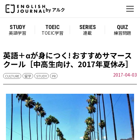
by アルク
STUDY
TOEIC
SERIES
QUIZ
英語学習
TOEIC学習
連載
練習問題
英語＋αが身につく! おすすめサマース
クール［中高生向け、2017年夏休み］
2017-04-03
CULTURE
留学
STUDY
PR