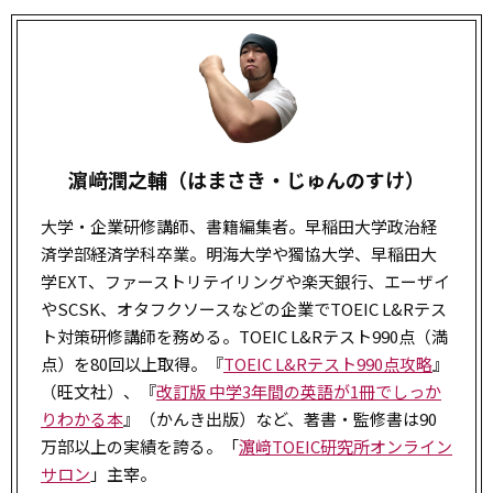
濵﨑潤之輔（はまさき・じゅんのすけ）
大学・企業研修講師、書籍編集者。早稲田大学政治経
済学部経済学科卒業。明海大学や獨協大学、早稲田大
学EXT、ファーストリテイリングや楽天銀行、エーザイ
やSCSK、オタフクソースなどの企業でTOEIC L&Rテス
ト対策研修講師を務める。TOEIC L&Rテスト990点（満
点）を80回以上取得。『
TOEIC L&Rテスト990点攻略
』
（旺文社）、『
改訂版 中学3年間の英語が1冊でしっか
りわかる本
』（かんき出版）など、著書・監修書は90
万部以上の実績を誇る。「
濵﨑TOEIC研究所オンライン
サロン
」主宰。