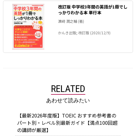
改訂版 中学校3年間の英語が1冊でし
っかりわかる本 単行本
濵﨑 潤之輔 (著)
かんき出版; 改訂版 (2020/12/9)
RELATED
あわせて読みたい
【最新2026年度版】TOEIC おすすめ参考書の
パート別・レベル別最新ガイド【満点100回超
の講師が厳選】