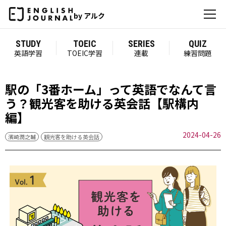
by アルク
STUDY
TOEIC
SERIES
QUIZ
英語学習
TOEIC学習
連載
練習問題
駅の「3番ホーム」って英語でなんて言
う？観光客を助ける英会話【駅構内
編】
2024-04-26
濱崎潤之輔
観光客を助ける英会話