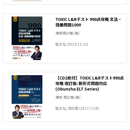
TOEIC L&Rテスト 990点攻略 文法・
語彙問題1000
濵﨑潤之輔 (著)
旺文社 (2022/11/22)
【CD2枚付】TOEIC L&Rテスト990点
攻略 改訂版: 新形式問題対応
(Obunsha ELT Series)
濵﨑 潤之輔 (著)
旺文社; 改訂版 (2017/7/18)