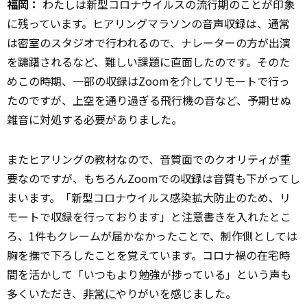
福岡：
わたしは新型コロナウイルスの流行期のことが印象
に残っています。ヒアリングマラソンの音声収録は、通常
は密室のスタジオで行われるので、ナレーターの方が出演
を躊躇されるなど、難しい課題に直面したのです。そのた
めこの時期、一部の収録はZoomを介してリモートで行っ
たのですが、上空を通り過ぎる飛行機の音など、予期せぬ
雑音に対処する必要がありました。
またヒアリングの教材なので、音質面でのクオリティが重
要なのですが、もちろんZoomでの収録は音質も下がってし
まいます。「新型コロナウイルス感染拡大防止のため、リ
モートで収録を行っております」と注意書きを入れたとこ
ろ、1件もクレームが届かなかったことで、制作側としては
胸を撫で下ろしたことを覚えています。コロナ禍の在宅時
間を活かして「いつもより勉強が捗っている」という声も
多くいただき、
非常に
やりがいを感じました。