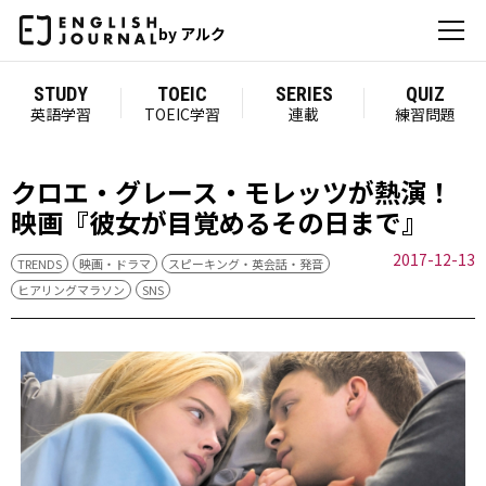
by アルク
STUDY
TOEIC
SERIES
QUIZ
英語学習
TOEIC学習
連載
練習問題
クロエ・グレース・モレッツが熱演！
映画『彼女が目覚めるその日まで』
2017-12-13
TRENDS
映画・ドラマ
スピーキング・英会話・発音
ヒアリングマラソン
SNS