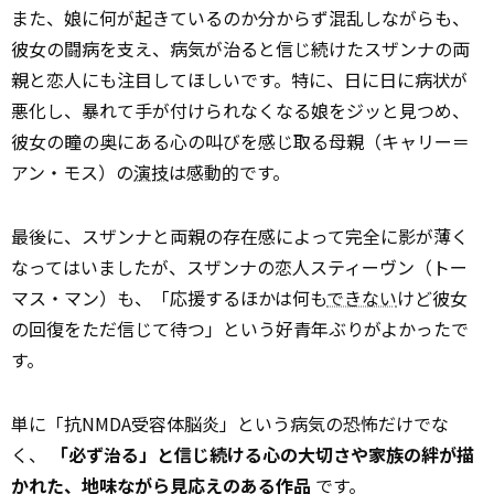
また、娘に何が起きているのか分からず混乱しながらも、
彼女の闘病を支え、病気が治ると信じ続けたスザンナの両
親と恋人にも注目してほしいです。特に、日に日に病状が
悪化し、暴れて手が付けられなくなる娘をジッと見つめ、
彼女の瞳の奥にある心の叫びを感じ取る母親（キャリー＝
アン・モス）の
演技
は感動的です。
最後に、スザンナと両親の存在感によって完全に影が薄く
なってはいましたが、スザンナの恋人スティーヴン（トー
マス・マン）も、「応援するほかは何も
できない
けど彼女
の回復をただ信じて待つ」という好青年ぶりがよかったで
す。
単に「抗NMDA受容体脳炎」という病気の恐怖だけでな
く、
「必ず治る」と信じ続ける心の大切さや家族の絆が描
かれた、地味ながら見応えのある作品
です。