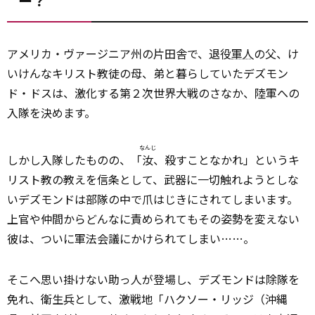
ー？
アメリカ・ヴァージニア州の片田舎で、退役
軍人
の父、け
いけんなキリスト教徒の母、弟と暮らしていたデズモン
ド・ドスは、激化する第２次世界大戦のさなか、陸軍への
入隊を決めます。
なんじ
しかし入隊したものの、「
汝
、殺すことなかれ」というキ
リスト教の教えを信条として、武器に一切触れようとしな
いデズモンドは部隊の中で爪はじきにされてしまいます。
上官や仲間からどんなに責められてもその姿勢を変えない
彼は、ついに軍法会議にかけられてしまい……。
そこへ思い掛けない助っ人が登場し、デズモンドは除隊を
免れ、衛生兵として、激戦地「ハクソー・リッジ（沖縄