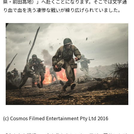
県・前田高地）」へ赴くことになります。そこでは文字通
り血で血を洗う凄惨な
戦い
が繰り広げられていました。
(c) Cosmos Filmed Entertainment Pty Ltd 2016