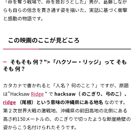
「命を奪う戦場で、命を救おうとした」男が、葛藤しなが
らも自らの信念を貫き通す姿を描いた、実話に基づく衝撃
と
感動
の物語です。
この映画のここが見どころ
そもそも 何？">「ハクソー・リッジ」って
そも
そも
何？
カタカナで書かれると「人名？ 何のこと？」ですが、原題
は"Hacksaw
Ridge
" で
hacksaw（
のこぎり、弓のこ）、
ridge
（尾根）という意味の沖縄県にある地名
なのです。
第２次世界大戦の激戦地、沖縄県の前田高地の北側にある
高さ約150メートルの、のこぎりで切ったような断崖絶壁の
姿からこう名付けられたそうです。