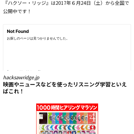
『ハクソー・リッジ』は2017年６月24日（土）から全
国
で
公開中です！
hacksawridge.jp
映画やニュースなどを使ったリスニング学習といえ
ばこれ！