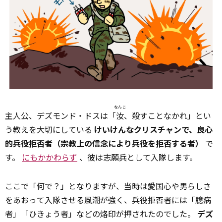
なんじ
主人公、デズモンド・ドスは「
汝
、殺すことなかれ」とい
う教えを大切にしている
けいけんなクリスチャンで、良心
的兵役拒否者（宗教上の信念により兵役を拒否する者）
で
す。
にもかかわらず
、彼は志願兵として入隊します。
ここで「何で？」となりますが、当時は愛国心や男らしさ
をあおって入隊させる風潮が強く、兵役拒否者には「臆病
者」「ひきょう者」などの烙印が押されたのでした。
デズ