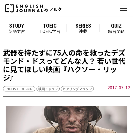
by アルク
STUDY
TOEIC
SERIES
QUIZ
英語学習
TOEIC学習
連載
練習問題
武器を持たずに75人の命を救ったデズ
モンド・ドスってどんな人？ 若い世代
に見てほしい映画『ハクソー・リッ
ジ』
2017-07-12
ENGLISH JOURNAL
映画・ドラマ
ヒアリングマラソン