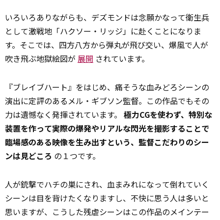
いろいろありながらも、デズモンドは念願かなって衛生兵
として激戦地「ハクソー・リッジ」に赴くことになりま
す。そこでは、四方八方から弾丸が飛び交い、爆風で人が
吹き飛ぶ地獄絵図が
展開
されています。
『ブレイブハート』をはじめ、痛そうな血みどろシーンの
演出に定評のあるメル・ギブソン監督。この作品でもその
力は遺憾なく発揮されています。
極力CGを使わず、特別な
装置を作って実際の爆発やリアルな閃光を撮影することで
臨場感のある映像を生み出すという、監督こだわりのシー
ンは見どころ
の１つです。
人が銃撃でハチの巣にされ、血まみれになって倒れていく
シーンは目を背けたくなりますし、不快に思う人は多いと
思いますが、こうした残虐シーンはこの作品のメインテー