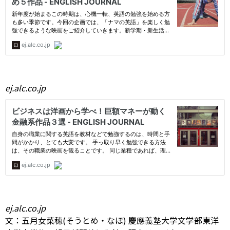
ej.alc.co.jp
ej.alc.co.jp
文：五月女菜穂(そうとめ・なほ) 慶應義塾大学文学部東洋