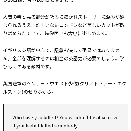
人間の善と悪の部分が巧みに描かれストーリーに深みが感
じられるうえ、誰もいないロンドンなど美しいカットが散
りばめられていて、映像面でも
大いに
楽しめます。
イギリス英語が中心で、
語彙
も決して平易ではありませ
ん。全部を理解するのは相当の英語力が必要でしょう。学
び応えのある教材です。
英
国
陸軍のヘンリー・ウエスト少佐(クリストファー・エク
ルストン)のせりふから。
Who have you killed? You wouldn’t be alive now
if you hadn’t killed somebody.