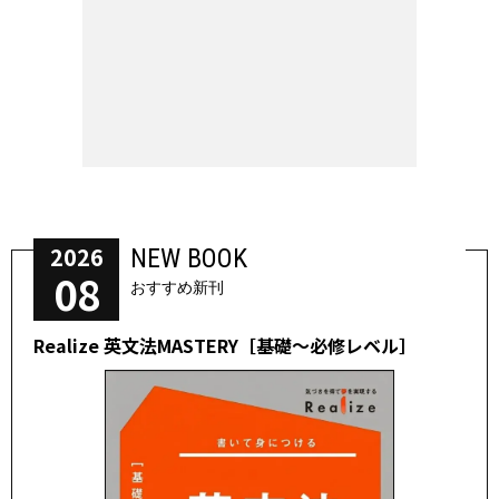
2026
NEW BOOK
08
おすすめ新刊
Realize 英文法MASTERY［基礎～必修レベル］