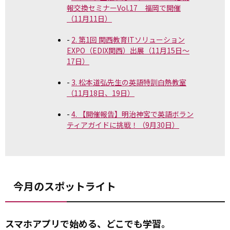
報交換セミナーVol.17 福岡で開催
（11月11日）
2. 第1回 関西教育ITソリューション
EXPO（EDIX関西）出展（11月15日～
17日）
3. 松本道弘先生の英語特訓白熱教室
（11月18日、19日）
4. 【開催報告】明治神宮で英語ボラン
ティアガイドに挑戦！（9月30日）
今月のスポットライト
スマホアプリで始める、どこでも学習。