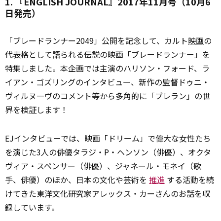
1. 『ENGLISH JOURNAL』2017年11月号（10月6
日発売）
「ブレードランナー2049」公開を記念して、カルト
映画
の
代表格として語られる伝説の映画「ブレードランナー」を
特集しました。本企画では主演のハリソン・フォード、ラ
イアン・ゴズリングのインタビュー、新作の監督ドゥニ・
ヴィルヌ―ヴのコメント等から多角的に「ブレラン」の世
界を検証します！
EJインタビューでは、映画「ドリーム」で偉大な女性たち
を演じた3人の俳優タラジ・P・ヘンソン（俳優）、オクタ
ヴィア・スペンサー（俳優）、ジャネール・モネイ（歌
手、俳優）のほか、日本の文化や芸術を
推進
する活動を続
けてきた東洋文化研究家アレックス・カーさんのお話を収
録しています。