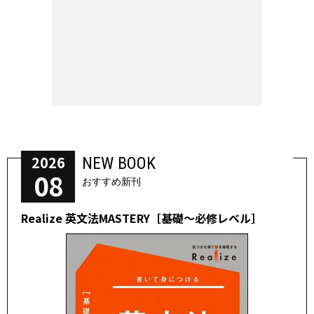
2026
NEW BOOK
08
おすすめ新刊
Realize 英文法MASTERY［基礎～必修レベル］