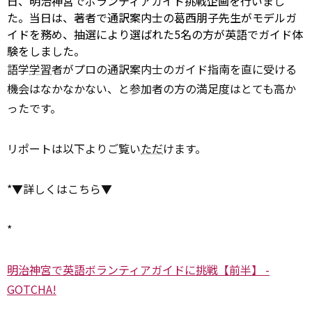
日、明治神宮でボランティアガイド挑戦企画を行いまし
た。当日は、著者で通訳案内士の葛西朋子先生がモデルガ
イドを務め、抽選により選ばれた5名の方が英語でガイド体
験をしました。
語学
学習
者がプロの通訳案内士のガイド指南を直に受ける
機会はなかなかない、と参加者の方の満足度はとても高か
ったです。
リポートは以下よりご覧い
ただ
けます。
*▼詳しくはこちら▼
*
明治神宮で英語ボランティアガイドに挑戦【前半】 -
GOTCHA!