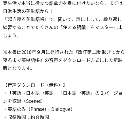
実生活で本当に役立つ語彙力を身に付けたいなら、まずは
日常生活の英単語から！
『起き寝る英単語帳』で、聞いて、声に出して、繰り返し
練習することでたくさんの「使える語彙」をマスターしま
しょう。
※本書は2018年９月に発行された『改訂第二版 起きてから
寝るまで英単語帳』の
音声
をダウンロード方式にした新装
版となります。
【音声ダウンロード（無料）】
・「英語→日本語→英語」「日本語→英語」の２バージョ
ンを収録（Scenes）
・英語のみ（Phrases・Dialogue）
・収録時間：約８時間