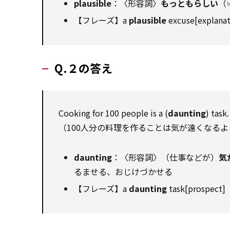
plausible
：〈形容詞〉
もっともらしい
（≒
【フレーズ】a
plausible
excuse[exp
Q.２の答え
Cooking for 100 people is a (
daunting
) task.
（100人分の料理を作ることは気が遠くなる
daunting
：〈形容詞〉（仕事などが）
気
るませる、おじけづかせる
【フレーズ】a
daunting
task[pros