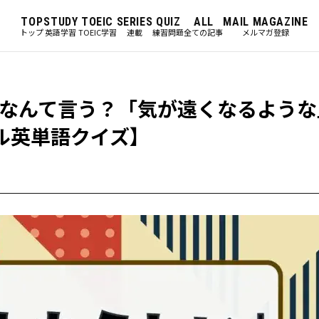
TOP
STUDY
TOEIC
SERIES
QUIZ
ALL
MAIL MAGAZINE
トップ
英語学習
TOEIC学習
連載
練習問題
全ての記事
メルマガ登録
なんて言う？「気が遠くなるような
ル英単語クイズ】