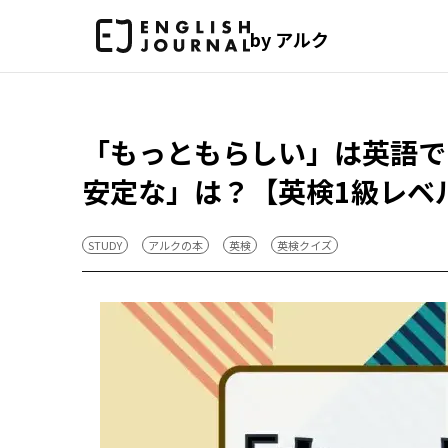
by アルク
「もっともらしい」は英語で
安定な」は？【英検1級レベ
STUDY
アルクの本
英検
英検クイズ