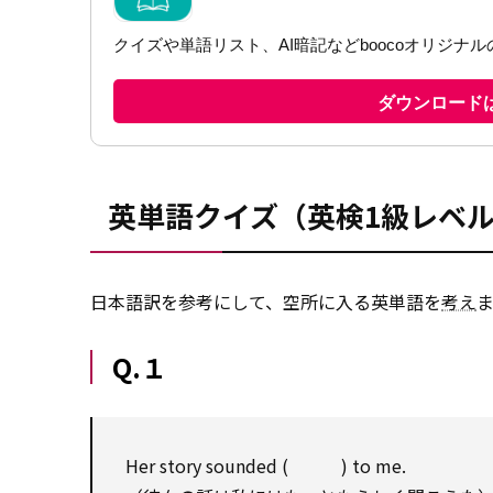
英単語クイズ（英検1級レベ
日本語訳を参考にして、空所に入る英単語を
考え
Q.１
Her story sounded ( ) to me.