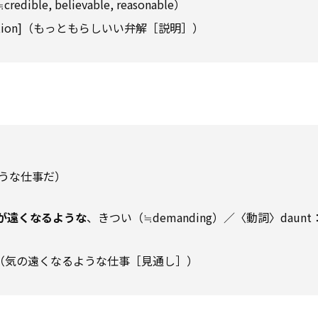
credible, believable, reasonable）
lanation]（もっともらしいい弁解［説明］）
ような仕事だ）
が遠くなるような
、きつい（≒demanding）／〈動詞〉daun
pect]（気の遠くなるような仕事［見通し］）