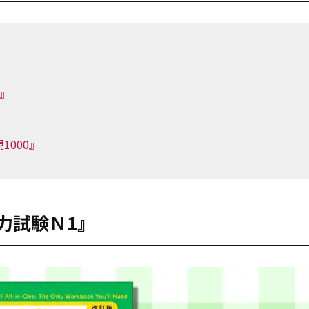
』
』
1000』
力試験Ｎ1』