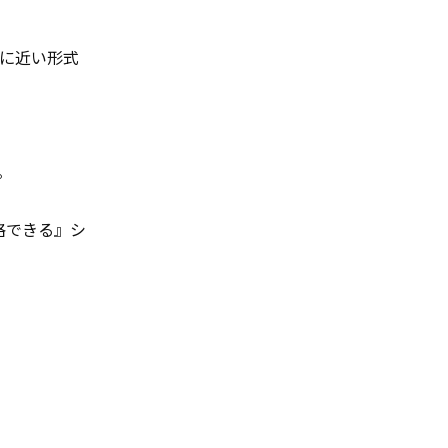
に近い形式
。
格できる』シ