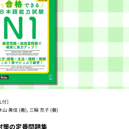
L付］
木山 美佳 (著), 三輪 充子 (著)
T対策の定番問題集