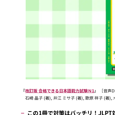
『
改訂版 合格できる日本語能力試験Ｎ1
』
［音声D
石崎 晶子 (著), 井江 ミサ子 (著), 歌原 祥子 (著), 
この1冊で対策はバッチリ！JLP