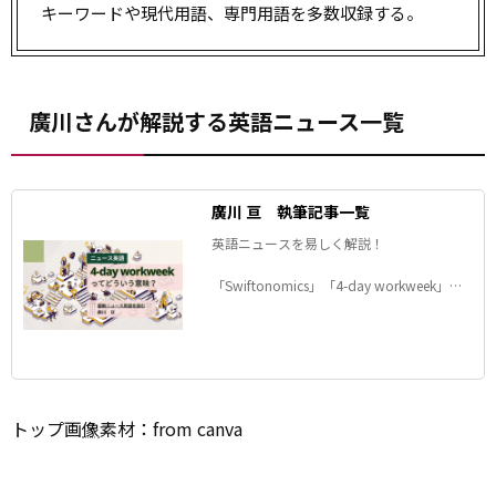
キーワードや現代用語、専門用語を多数収録する。
廣川さんが解説する英語ニュース一覧
廣川 亘 執筆記事一覧
英語ニュースを易しく解説！
「Swiftonomics」「4-day workweek」
「mutated gene」「derivative work」
「diabetes」「driving range」
「tipflation」「digital likeness」
「sluggish」
トップ画
像
素材：from canva