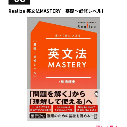
Realize 英文法MASTERY［基礎～必修レベル］