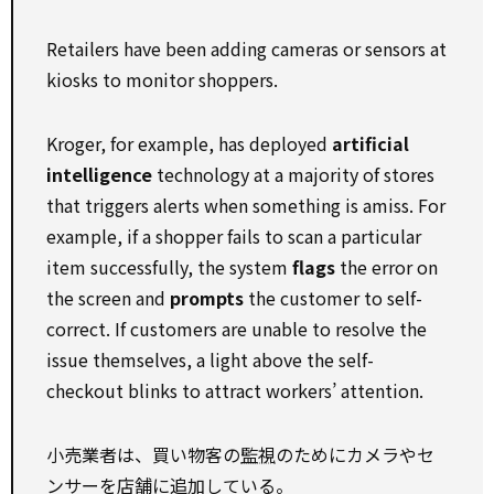
Retailers have been adding cameras or sensors at
kiosks to monitor shoppers.
Kroger, for example, has deployed
artificial
intelligence
technology at a majority of stores
that triggers alerts when something is amiss. For
example, if a shopper fails to scan a particular
item successfully, the system
flags
the error on
the screen and
prompts
the customer to self-
correct. If customers are unable to resolve the
issue themselves, a light above the self-
checkout blinks to attract workers’ attention.
小売業者は、買い物客の
監視
のためにカメラやセ
ンサーを店舗に追加している。