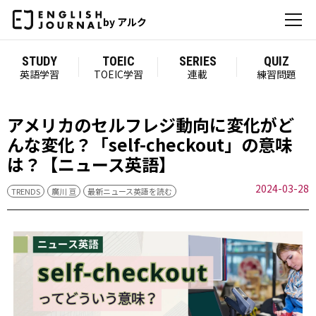
by アルク
STUDY
TOEIC
SERIES
QUIZ
英語学習
TOEIC学習
連載
練習問題
アメリカのセルフレジ動向に変化が――ど
んな変化？「self-checkout」の意味
は？【ニュース英語】
2024-03-28
TRENDS
廣川 亘
最新ニュース英語を読む