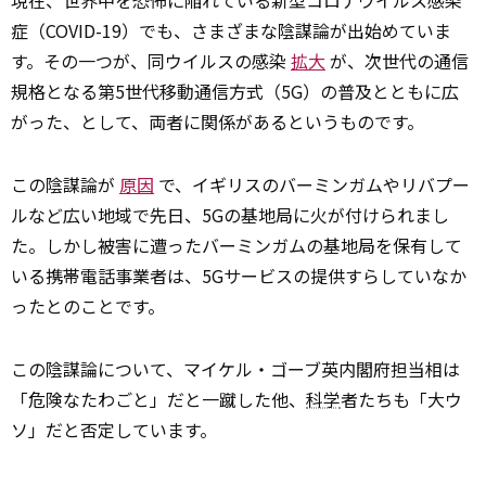
現在、世界中を恐怖に陥れている新型コロナウイルス感染
症（COVID-19）でも、さまざまな陰謀論が出始めていま
す。その一つが、同ウイルスの感染
拡大
が、次世代の通信
規格となる第5世代移動通信方式（5G）の普及とともに広
がった、として、両者に関係があるというものです。
この陰謀論が
原因
で、イギリスのバーミンガムやリバプー
ルなど広い地域で先日、5Gの基地局に火が付けられまし
た。しかし被害に遭ったバーミンガムの基地局を保有して
いる携帯電話事業者は、5Gサービスの提供すらしていなか
ったとのことです。
この陰謀論について、マイケル・ゴーブ英内閣府担当相は
「危険なたわごと」だと一蹴した他、
科学
者たちも「大ウ
ソ」だと否定しています。