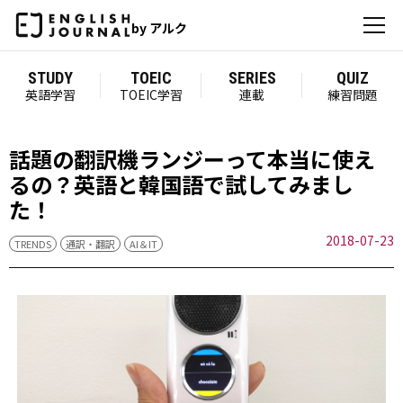
by アルク
STUDY
TOEIC
SERIES
QUIZ
英語学習
TOEIC学習
連載
練習問題
話題の翻訳機ランジーって本当に使え
るの？英語と韓国語で試してみまし
た！
2018-07-23
TRENDS
通訳・翻訳
AI＆IT