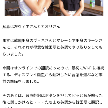
写真
は左ヴィネさんとカオリさん
まずは韓
国
出身のヴィネさんとマレーシア出身のキーンさ
んに、それぞれが得意な韓国語と英語でやり取りをしても
らいました。
今回はオンラインでの翻訳だったので、最初にWi-Fiに接続
する、ディスプレイ
画面
から翻訳したい言語を選ぶなど事
前の準備をしました。
そのあとは、
音声
翻訳はボタンを押してピッと音が鳴った
後に話しかけると・・・たちまち英語から韓国語に翻訳し