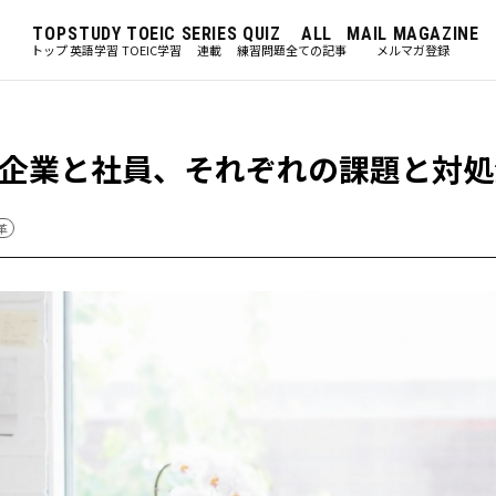
TOP
STUDY
TOEIC
SERIES
QUIZ
ALL
MAIL MAGAZINE
トップ
英語学習
TOEIC学習
連載
練習問題
全ての記事
メルマガ登録
企業と社員、それぞれの課題と対処
革