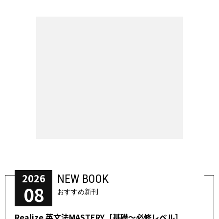
2026
NEW BOOK
08
おすすめ新刊
Realize 英文法MASTERY［基礎～必修レベル］