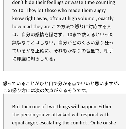
don’t hide their feelings or waste time counting
to
10. They let those who made them angry
know
right
away, often at high
volume
, exactly
how mad they are.この方法で怒りに対応する人
は、自分の感情を隠さず、10まで数えるといった
無駄なことはしない。自分がどのくらい怒り狂っ
ているかを正確に、それもかなりの音量で、相手
に即座に知らしめる。
怒っていることがひと目で分かる点でいいと思いますが、
この怒り方には次の欠点があるそうです。
But
then
one of two things will happen.
Either
the person you've attacked will
respond
with
equal anger, escalating the
conflict
. Or he or she