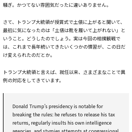
騒ぎ。かつてない雰囲気だったに違いありません。
さて、トランプ大統領が授賞式で土俵に上がると聞いて、
最初
に気になったのは「土俵は靴を履いて上がれない」と
いうこと。どうしたのでしょう。実は今回の相撲観戦で
は、これまで長年続いてきたいくつかの慣習が、この日だ
け変えられたのだとか。
トランプ大統領と言えば、就任以来、
さまざまな
ことで異
例の対応をしてきています。
Donald Trump’s presidency is
notable
for
breaking
the rules: he refuses
to
release
his tax
returns, regularly insults his own intelligence
agencies, and stymies attempts at congressional