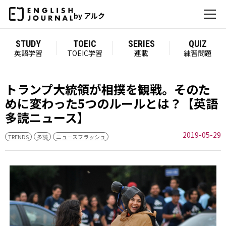
by アルク
STUDY
TOEIC
SERIES
QUIZ
英語学習
TOEIC学習
連載
練習問題
トランプ大統領が相撲を観戦。そのた
めに変わった5つのルールとは？【英語
多読ニュース】
2019-05-29
TRENDS
多読
ニュースフラッシュ