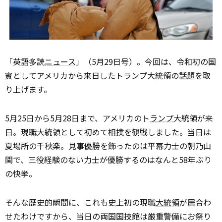
「英語多読
ニュース
」（5月29日号）。今回は、令和初の国
賓としてアメリカから来日したトランプ大統領の話題を取
り上げます。
5月25日から5月28日まで、アメリカのト
ランプ
大統領が来
日。現職大統領として初めて相撲を観戦しました。当日は
夏場所の千秋楽。見事優勝を飾ったのは平幕力士の朝乃山
関で、三役経験のない力士が優勝するのはなんと58年ぶり
の快挙。
そんな歴史的瞬間に、これも史上初の現職
大統領
が居合わ
せたわけですから、当日の両国国技館は厳重警備にお祭り