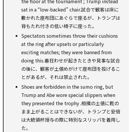
the floor at the
tournament
; Trump
instead
sat in a “low-backed” chair.試合で観客は床に
敷かれた座布団にあぐらで座るが、トランプは
背もたれ付きの低い椅子に座った。
Spectators sometimes throw their cushions
at the ring after upsets or particularly
exciting matches; they were banned from
doing this.番狂わせが起きたときや見事な試合
の後に、観客が土俵めがけて座布団を投げるこ
とがあるが、それは禁止された。
Shoes are
forbidden
in the sumo ring, but
Trump and Abe wore special slippers when
they presented the
trophy
.相撲の土俵に靴の
まま上がることはできないが、トランプと安倍
は大統領杯授与の際に特別なスリッパを着用し
た。