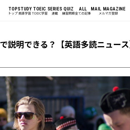
TOP
STUDY
TOEIC
SERIES
QUIZ
ALL
MAIL MAGAZINE
トップ
英語学習
TOEIC学習
連載
練習問題
全ての記事
メルマガ登録
で説明できる？【英語多読ニュース