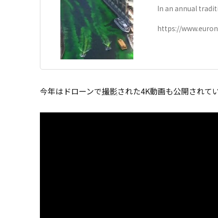
In an annual tradi
Saturday to kick of
https://www.euro
今年はドローンで
撮影
された4K動画も公開されて