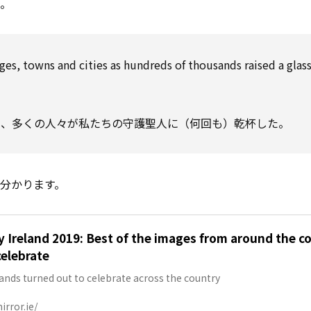
う。
ges, towns and cities as hundreds of thousands raised a glass
り、多くの人々が私たちの守護聖人に（何回も）乾杯した。
分かります。
ay Ireland 2019: Best of the images from around the c
elebrate
nds turned out to celebrate across the country
irror.ie/