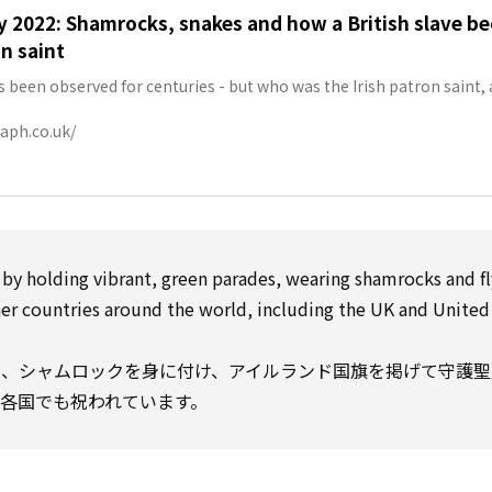
ay 2022: Shamrocks, snakes and how a British slave b
on saint
as been observed for centuries - but who was the Irish patron saint
te?
aph.co.uk/
y by holding vibrant, green parades, wearing shamrocks and f
other countries around the world, including the UK and United
い、シャムロックを身に付け、アイルランド国旗を掲げて守護聖
各国でも祝われています。