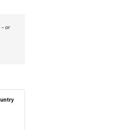
 – or
ountry