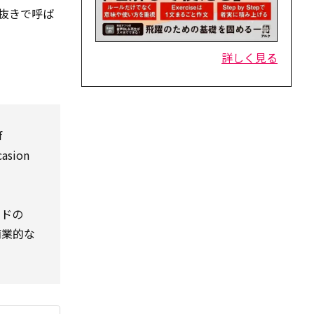
抜きで呼ば
詳しく見る
f
casion
ンドの
商業的な