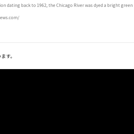
tion dating back to 1962, the Chicago River was dyed a bright green
f the city's annual St. Patrick's Day celebrations.
news.com/
います。