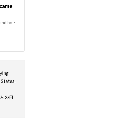
ecame
, and how
lying
 States.
人の日