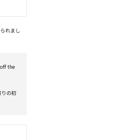
められまし
off the
祭りの初