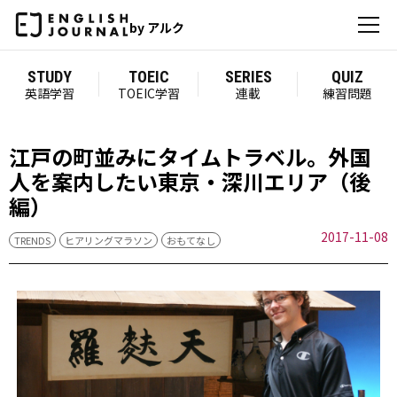
by アルク
STUDY
TOEIC
SERIES
QUIZ
英語学習
TOEIC学習
連載
練習問題
江戸の町並みにタイムトラベル。外国
人を案内したい東京・深川エリア（後
編）
2017-11-08
TRENDS
ヒアリングマラソン
おもてなし