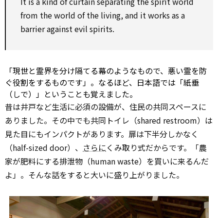
It is a
kind of
curtain separating the spirit world
from the world of the living, and it works
as
a
barrier
against
evil spirits.
「現世と霊界を分け隔てる幕のようなもので、悪い霊を防
ぐ役割をするものです」。なるほど、日本語では「紙垂
（しで）」ということも覚えました。
昔は井戸など生活に必須の設備が、住民の共同スペースに
ありました。その中でも共同トイレ（shared restroom）は
見た目にもインパクトがあります。扉は下半分しかなく
（half-sized door）、
さらに
くみ取り式だからです。「農
家が肥料にする排泄物（human waste）を買いに来るんだ
よ」。そんな話をすると大いに盛り上がりました。