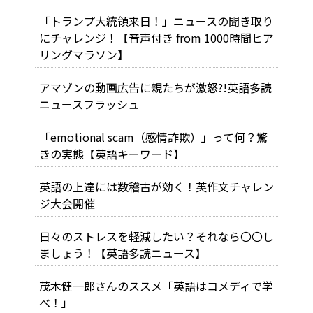
「トランプ大統領来日！」ニュースの聞き取り
にチャレンジ！【音声付き from 1000時間ヒア
リングマラソン】
アマゾンの動画広告に親たちが激怒?!英語多読
ニュースフラッシュ
「emotional scam（感情詐欺）」って何？驚
きの実態【英語キーワード】
英語の上達には数稽古が効く！英作文チャレン
ジ大会開催
日々のストレスを軽減したい？それなら〇〇し
ましょう！【英語多読ニュース】
茂木健一郎さんのススメ「英語はコメディで学
べ！」