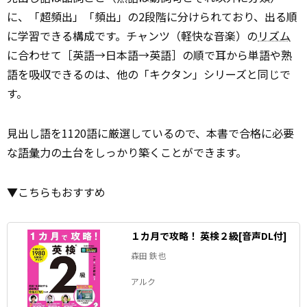
に、「超頻出」「頻出」の2段階に分けられており、出る順
に学習できる構成です。チャンツ（軽快な音楽）の
リズム
に合わせて［英語→日本語→英語］の順で耳から単語や熟
語を吸収できるのは、他の「キクタン」シリーズと同じで
す。
見出し語を1120語に厳選しているので、本書で合格に必要
な
語彙
力の土台をしっかり築くことができます。
▼こちらもおすすめ
１カ月で攻略！ 英検２級[音声DL付]
森田 鉄也
アルク