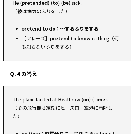
He (
pretended
) (
to
) (
be
) sick.
（彼は病気のふりをした）
pretend to do
：
〜するふりをする
【フレーズ】
pretend to know
nothing（何
も知らないふりをする）
Q.４の答え
The plane landed at Heathrow (
on
) (
time
).
（その飛行機は定刻にヒースロー空港に着陸し
た）
on time
：
時間通りに
、定刻に ※in timeは