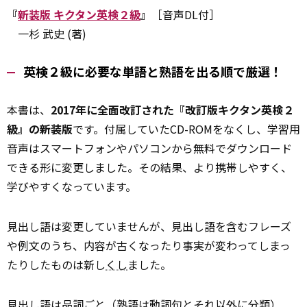
『
新装版 キクタン英検２級
』
［音声DL付］
一杉 武史 (著)
英検２級に必要な単語と熟語を出る順で厳選！
本書は、
2017年に全面改訂された『改訂版キクタン英検２
級』の新装版
です。付属していたCD-ROMをなくし、学習用
音声はスマートフォンやパソコンから無料でダウンロード
できる形に変更しました。その結果、より携帯しやすく、
学びやすくなっています。
見出し語は変更していませんが、見出し語を含むフレーズ
や例文のうち、内容が古くなったり事実が変わってしまっ
たりしたものは新し
くし
ました。
見出し語は品詞ごと（熟語は動詞句とそれ以外に分類）