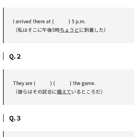
I arrived there at ( ) 5 p.m.
（私はそこに午後5時
ちょうど
に到着した）
Q.２
They are ( ) ( ) the game.
（彼らはその試合に
備えて
いるところだ）
Q.３