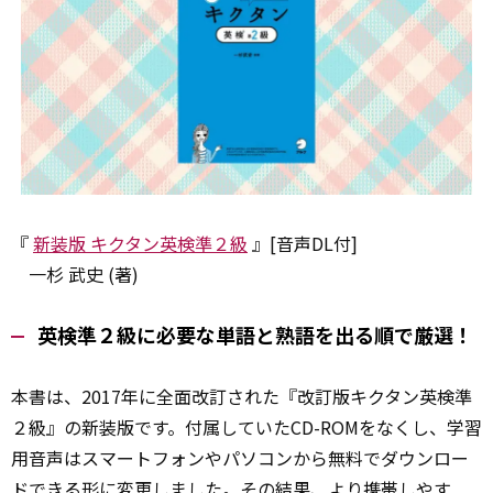
『
新装版 キクタン英検準２級
』[音声DL付]
一杉 武史 (著)
英検準２級に必要な単語と熟語を出る順で厳選！
本書は、2017年に全面改訂された『改訂版キクタン英検準
２級』の新装版です。付属していたCD-ROMをなくし、学習
用音声はスマートフォンやパソコンから無料でダウンロー
ドできる形に変更しました。
その結果
、より携帯しやす