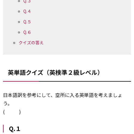
Q.３
Q.４
Q.５
Q.６
クイズの答え
英単語クイズ（英検準２級レベル）
日本語訳を参考にして、空所に入る英単語を考えましょ
う。
( )
Q.１