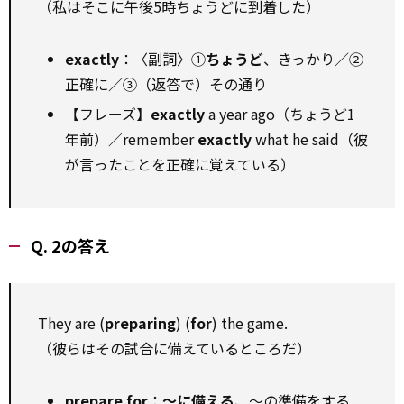
（私はそこに午後5時ちょうどに到着した）
exactly
：〈副詞〉①
ちょうど
、きっかり／②
正確に／③（返答で）その通り
【フレーズ】
exactly
a year ago（ちょうど1
年前）／remember
exactly
what he said（彼
が言ったことを正確に覚えている）
Q. 2の答え
They are (
preparing
) (
for
) the game.
（彼らはその試合に備えているところだ）
prepare for
：
～に備える
、～の準備をする