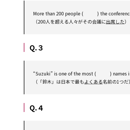
More than 200 people ( ) the conferenc
（200人を超える人々がその会議に
出席した
）
Q.３
“Suzuki” is one of the most ( ) names i
（「鈴木」は日本で最も
よくある
名前の1つだ
Q.４