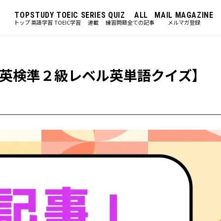
TOP
STUDY
TOEIC
SERIES
QUIZ
ALL
MAIL MAGAZINE
トップ
英語学習
TOEIC学習
連載
練習問題
全ての記事
メルマガ登録
英検準２級レベル英単語クイズ】