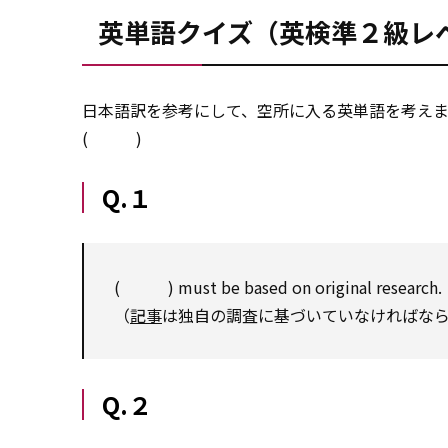
英単語クイズ（英検準２級レ
日本語訳を参考にして、空所に入る英単語を考え
( )
Q.１
( ) must be based on original research.
（
記事
は独自の調査に基づいていなければな
Q.２