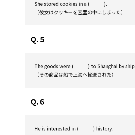
She stored cookies in a ( ).
（彼女はクッキーを
容器
の中にしまった）
Q.５
The goods were ( ) to Shanghai by ship
（その商品は船で上海へ
輸送された
）
Q.６
He is interested in ( ) history.