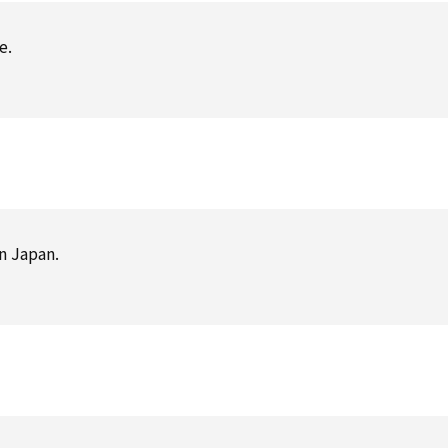
e.
n Japan.
）