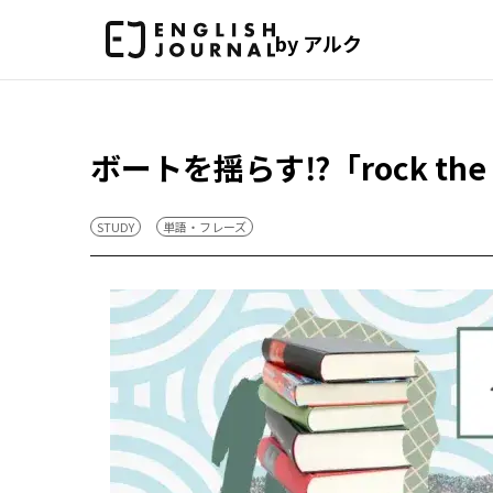
by アルク
ボートを揺らす⁉「rock th
STUDY
単語・フレーズ