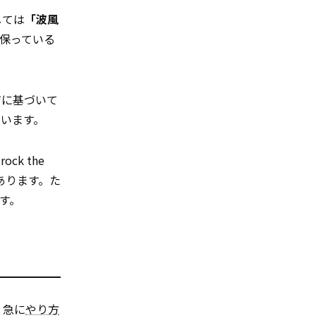
しては
「波風
保っている
ジに基づいて
ています。
k the
あります。た
す。
、急に
やり方