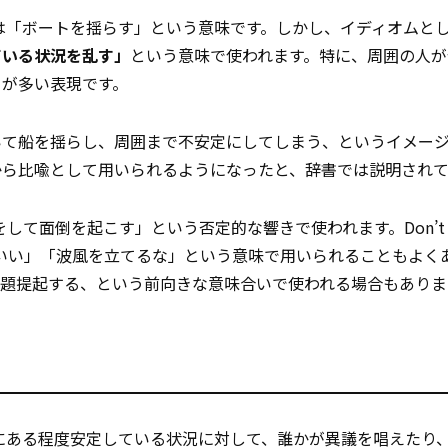
字通りには「ボートを揺らす」という意味です。しかし、イディオムと
ている状況を乱す」
という意味で使われます。特に、周囲の人が
とが多い表現です。
いて船を揺らし、周囲まで不安定にしてしまう、というイメー
から比喩として用いられるようになったと、辞書では説明され
とをして面倒を起こす」という否定的な響きで使われます。Don’t roc
うがいい」「波風を立てるな」という意味で用いられることもよく
題提起する、という前向きな意味合いで使われる場合もありま
で、すでにある程度安定している状況に対して、誰かが異議を唱えたり