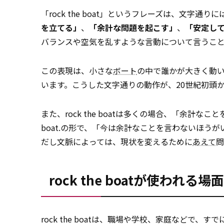
「rock the boat」というフレーズは、文
を立てる」
、
「余計な問題を起こす」
、
「安定し
バランスや空気を乱すような言動について言うこ
この表現は、小さな
ボート
の中で誰かが大きく動
います。こうした文字通りの動作が、20世紀初頭
また、rock the boatは多くの場合、「余計なこ
boat.の形で、「今は余計なことを言わないほ
だし文脈によっては、現状を変えるために
あえて
問
rock the boatが使われる場面
rock the boatは、職場や学校、家庭など