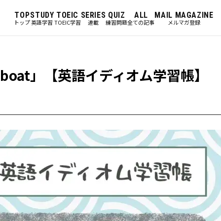
TOP
STUDY
TOEIC
SERIES
QUIZ
ALL
MAIL MAGAZINE
トップ
英語学習
TOEIC学習
連載
練習問題
全ての記事
メルマガ登録
e boat」【英語イディオム学習帳】