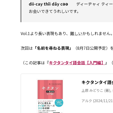
əə
dii-cay thîi dây c
ディーヂャィ ティー 
お会いできてうれしいです。
Vol.1より長い表現もあり、
難しい
かもしれません
次回は
「名前を尋ねる表現」
（8月7日公開予定）
（この記事は
『
キクタンタイ語会話【入門編】
』
（
キクタンタイ語会
上原 みどりこ (著)
アルク (2024/11/21