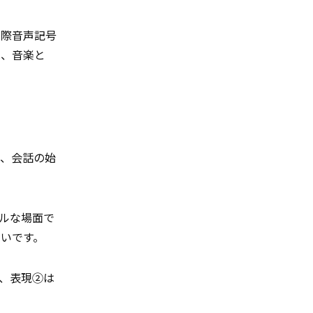
国際音声記号
は、音楽と
は、会話の始
ルな場面で
いです。
、表現②は