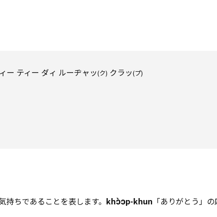
 ティー ダィ ルーヂャッ
クラッ
(ク)
(プ)
ɔ̀ɔ
気持ちであることを表します。
kh
p-khun
「ありがとう」の