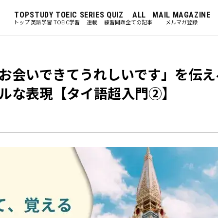
TOP
STUDY
TOEIC
SERIES
QUIZ
ALL
MAIL MAGAZINE
トップ
英語学習
TOEIC学習
連載
練習問題
全ての記事
メルマガ登録
お会いできてうれしいです」を伝え
ルな表現【タイ語超入門②】