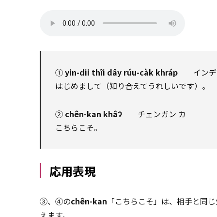
①
yin-dii thîi dây rúu-càk khráp
インディー
はじめまして（知り合えてうれしいです）。
②
chên-kan khâʔ
チェンガン カ
こちらこそ。
応用表現
③、④の
chên-kan
「こちらこそ」は、相手と同じ
えます。