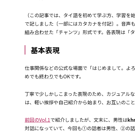
（この記事では、タイ語を初めて学ぶ方、学習を
で記しました〔一部にはカタカナを付記〕。音声
組み合わせ
た「チャンツ」形式です。各表現は「タイ
基本表現
仕事関係などの公式な場面で「はじめまして。よ
めでも
終わり
でもOKです。
丁寧で少しかしこまった表現のため、カジュアル
は、軽い挨拶や自己紹介から始まり、
お互い
のこ
前回のVol.1
で紹介しましたが、文末に、男性は
kh
対話になっていて、今回も①の話者は男性、②の話