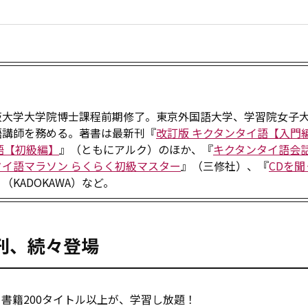
阪大学大学院博士課程前期修了。東京外国語大学、学習院女子
語講師を務める。著書は最新刊『
改訂版 キクタンタイ語【入門
語【初級編】
』（ともにアルク）のほか、『
キクタンタイ語会
タイ語マラソン らくらく初級マスター
』（三修社）、『
CDを
（KADOKAWA）など。
新刊、続々登場
書籍200タイトル以上が、学習し放題！