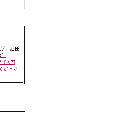
大学、赴任
編】
』
話【入門
聞くだけで