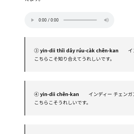
③
yin-dii thîi dây rúu-càk chên-kan
インデ
こちらこそ知り合えてうれしいです。
④
yin-dii chên-kan
インディー チェンガ
こちらこそうれしいです。