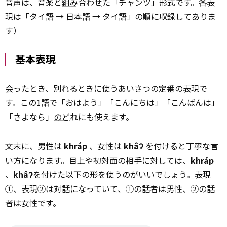
音声は、音楽と
組み合わせ
た「チャンツ」形式です。各表
現は「タイ語 → 日本語 → タイ語」の順に収録してありま
す）
基本表現
会ったとき、別れるときに使うあいさつの定番の表現で
す。この1語で「おはよう」「こんにちは」「こんばんは」
「さよなら」
のど
れにも使えます。
文末に、男性は
khráp
、女性は
khâʔ
を付けると丁寧な言
い方になります。目上や初対面の相手に対しては、
khráp
、
khâʔ
を付けた以下の形を使うのがいいでしょう。表現
①、表現②は対話になっていて、①の話者は男性、②の話
者は女性です。