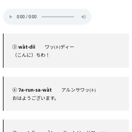
③
wàt-dii
ワッ
ディー
(ト)
（こんに）ちわ！
④
ʔa-run-sa-wàt
アルンサワッ
(ト)
おはようございます。