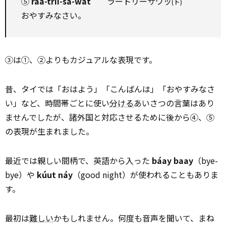
⑤
raa-trii-sa-wàt
ラートリーサワッ
(ト)
おやすみなさい。
③は①、②よりもカジュアルな表現です。
昔、タイでは「おはよう」「こんばんは」「おやすみなさ
い」など、時間帯ごとに使い
分ける
あいさつの言葉はあり
ませんでしたが、諸外国と対応させるために後から④、⑤
の表現が生まれました。
最近では親しい間柄で、英語から入った
báay baay
（bye-
bye）や
kúut náy
（good night）が使われることもありま
す。
最初は
難しい
かもしれません。何度も音声を聞いて、まね