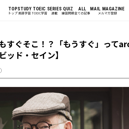
TOP
STUDY
TOEIC
SERIES
QUIZ
ALL
MAIL MAGAZINE
トップ
英語学習
TOEIC学習
連載
練習問題
全ての記事
メルマガ登録
すぐそこ！？「もうすぐ」ってaro
ビッド・セイン】