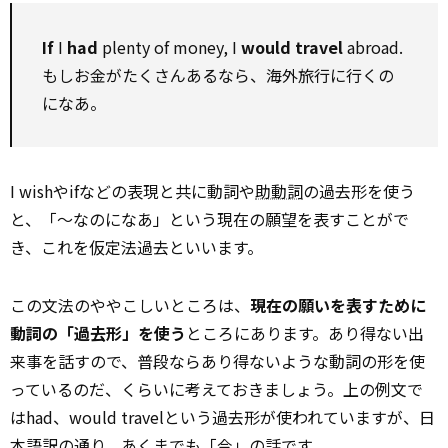
If
I
had
plenty of money, I
would travel
abroad.
もしお金がたくさんあるなら、海外旅行に行くの
になあ。
I wishやifなどの表現と共に動詞や
助動詞
の過去形を使う
と、「～なのになあ」という現在の願望を表すことがで
き、これを仮定法過去といいます。
この文法のややこしいところは、
現在の願いを表すために
動詞の「過去形」を使う
ところにあります。あり得ない出
来事を話すので、普段ならあり得ないような動詞の形を使
っているのだ、くらいに考えておきましょう。上の例文で
はhad、would travelという過去形が使われていますが、日
本語訳の通り、あくまでも「今」の話です。