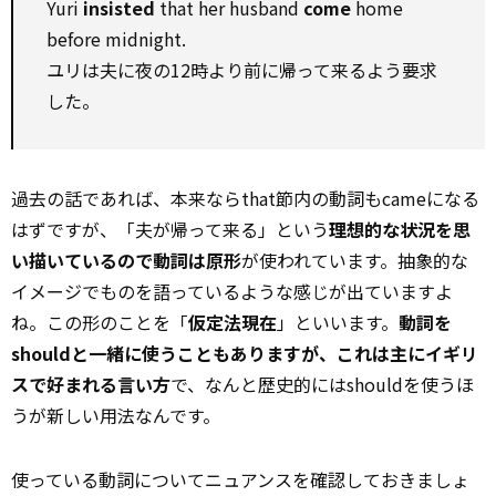
Yuri
insisted
that her husband
come
home
before midnight.
ユリは夫に夜の12時より前に帰って来るよう要求
した。
過去の話であれば、本来ならthat節内の動詞もcameになる
はずですが、「夫が帰って来る」という
理想的な状況を思
い描いているので動詞は原形
が使われています。抽象的な
イメージでものを語っているような感じが出ていますよ
ね。この形のことを「
仮定法現在
」といいます。
動詞を
shouldと一緒に使うこともありますが、これは主にイギリ
スで好まれる言い方
で、なんと歴史的にはshouldを使うほ
うが新しい用法なんです。
使っている動詞についてニュアンスを確認しておきましょ