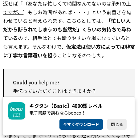
返せば「（
あなたは忙しくて時間なんてないのは承知の上
ですが、
）もしお時間があれば・・・」という前置きを匂
わせていると考えられます。こちらとしては、
「忙しい人
だから断られてしまうのも当然だ」くらいの気持ちで尋ね
ている
ので、相手はとても断りやすい立場になっていると
も言えます。そんなわけで、
仮定法は使い方によっては非常
に丁寧な言葉遣いを担う
ことになるのでした。
Could
you help me?
手伝っていただくことはできますか？
キクタン【Basic】4000語レベル
電子書籍で読むならbooco！
if以下が省略されていても、「
相手
にとってすごく無理なお
今すぐダウンロード
閉じる
願いをさせてもらってます」感をcouldがすべて引き受けて
います。ここまでへりくだられると逆に断りにくくなりそ