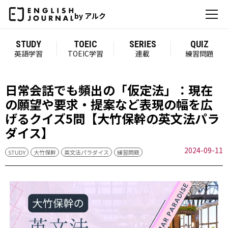
by アルク
STUDY
TOEIC
SERIES
QUIZ
英語学習
TOEIC学習
連載
練習問題
日常会話でも頻出の「仮定法」：現在
の願望や要求・提案など表現の幅を広
げるクイズ5問【大竹保幹の英文法パラ
ダイス】
2024-09-11
STUDY
大竹保幹
英文法パラダイス
練習問題