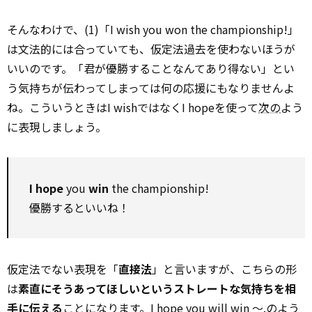
そんなわけで、(1)「I wish you won the championship!」
は文法的には合っていても、仮定法過去を使わないほうが
いいのです。「君が優勝することなんてあり得ない」とい
う気持ちが伝わってしまっては何の応援にもなりませんよ
ね。こういうときはI wishではなくI hopeを使って
次の
よう
に表現しましょう。
I hope
you
win
the championship!
優勝するといいね！
仮定法でない表現を「
直接法
」と言いますが、こちらの形
は
素直にそうあってほしいというストレートな気持ちを相
手に伝える
ことになります。I hope you
will
win ～.のよう