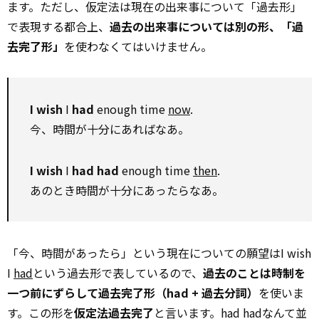
ます。ただし、仮定法は現在の出来事について「過去形」
で表現する都合上、
過去の出来事については別の形、「過
去完了形」
を使わなくてはいけません。
I wish
I
had
enough time
now
.
今、時間が十分にあればなあ。
I wish
I
had had
enough time
then
.
あのとき時間が十分にあったらなあ。
「今、時間があったら」という現在についての願望はI wish
I
had
という過去形で表しているので、
過去のことは時制を
一つ前にずらして過去完了形（had + 過去分詞）
を使いま
す。この形を
仮定法過去完了
と言います。had hadなんて並