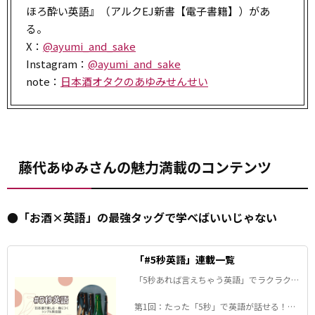
ほろ酔い英語』（アルクEJ新書【電子書籍】）があ
る。
X：
@ayumi_and_sake
Instagram：
@ayumi_and_sake
note：
日本酒オタクのあゆみせんせい
藤代あゆみさんの魅力満載のコンテンツ
●「お酒×英語」の最強タッグで学べばいいじゃない
「#5秒英語」連載一覧
「5秒あれば言えちゃう英語」でラクラク話
せるようになりましょう！
第1回：たった「5秒」で英語が話せる！日