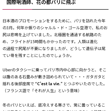
国際唎酒師、花の都パリに飛ぶ
日本酒のプロモーションをするために、パリを訪れた今年
の3月。何年か振りのシャルル・ド・ゴール空港で、私のお
尻は悲鳴を上げていました。北極圏を通過する航路のた
め、フライトが15時間もかかったのです。人類は進化
の
過程
で尻尾が不要になりましたが、どうして遺伝子は尾
てい骨を残すことにしたのでしょうか。
Uberのタクシーに乗ってパリ市内中心部に向かうと、そこ
は趣のある石畳みが敷き詰められていて・・・ガタガタと
揺れる後部座席で “
C’est la vie.
” とつぶやいたのでした。
（フランス語で「それが人生」という意味）
冬のパリといえば、底冷えする寒さで、常に曇っているこ