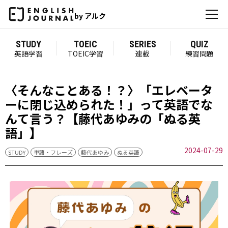
by アルク
STUDY
TOEIC
SERIES
QUIZ
英語学習
TOEIC学習
連載
練習問題
〈そんなことある！？〉「エレベータ
ーに閉じ込められた！」って英語でな
んて言う？【藤代あゆみの「ぬる英
語」】
2024-07-29
STUDY
単語・フレーズ
藤代あゆみ
ぬる英語