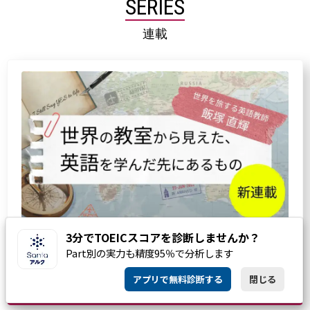
SERIES
連載
3分でTOEICスコアを診断しませんか？
「世界を旅する英語教師」飯塚直輝さんが、世界各地で
Part別の実力も精度95％で分析します
授業を行った体験を語りながら、英語を学ぶこと、教え
アプリで無料診断する
閉じる
ることの意味を探ります。