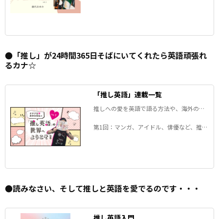
本酒で学ぶ・たしなむ・楽しむ【#5秒英
語】
●「推し」が24時間365日そばにいてくれたら英語頑張れ
るカナ☆
「推し英語」連載一覧
推しへの愛を英語で語る方法や、海外の
「推し」事情などが、楽しみながら分か
る！
第1回：マンガ、アイドル、俳優など、推し
の尊さを英語で世界に伝えたい人必見！
●読みなさい、そして推しと英語を愛でるのです・・・
推し英語入門