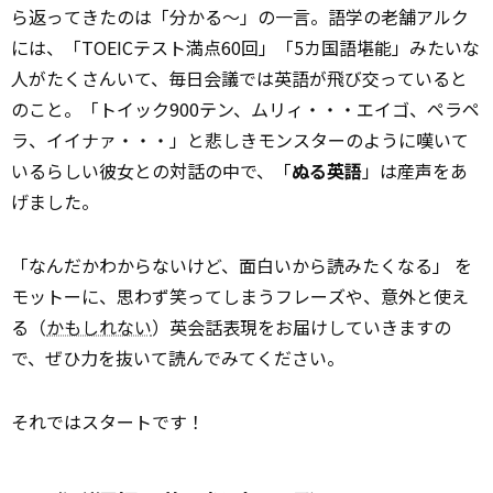
ら返ってきたのは「分かる～」の一言。語学の老舗アルク
には、「TOEICテスト満点60回」「5カ国語堪能」みたいな
人がたくさんいて、毎日会議では英語が飛び交っていると
のこと。「トイック900テン、ムリィ・・・エイゴ、ペラペ
ラ、イイナァ・・・」と悲しきモンスターのように嘆いて
いるらしい彼女との対話の中で、「
ぬる英語
」は産声をあ
げました。
「なんだかわからないけど、面白いから読みたくなる」 を
モットーに、思わず笑ってしまうフレーズや、意外と使え
る（
かもしれない
）英会話表現をお届けしていきますの
で、ぜひ力を抜いて読んでみてください。
それではスタートです！