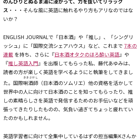
のんびりとぬるま湯に浸かって、力を抜いてリラック
ス
・・・そんな風に英語に触れるやり方もアリなのではな
いか？
ENGLISH JOURNALで「日本酒」や「推し」、「シングリ
ッシュ」に「国際交流シェアハウス」など、これまで
7本の
連載
を持ち、さらに『
日本酒オタクのほろ酔い英語
』や
『
推し英語入門
』を出版してもらった私、藤代あゆみは、
読者の方が楽しく英語を学べるようにと執筆をしてきまし
ききさけし
た。国際
唎酒師
（日本酒のソムリエ）他の資格を活かして
世界中の人に向けて日本酒のことを知ってもらったり、推
しの素晴らしさを英語で発信するためのお手伝いなどを頑
張ってきたりしたものの、気負い過ぎてちょっと疲れてい
たのかもしれません。
英語学習者に向けて全集中しているはずの担当編集Kさんか