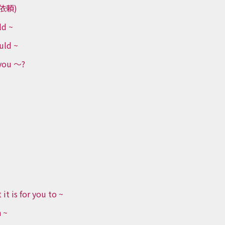
依頼)
ld ~
uld ~
 you ～?
it is for you to ~
h ~