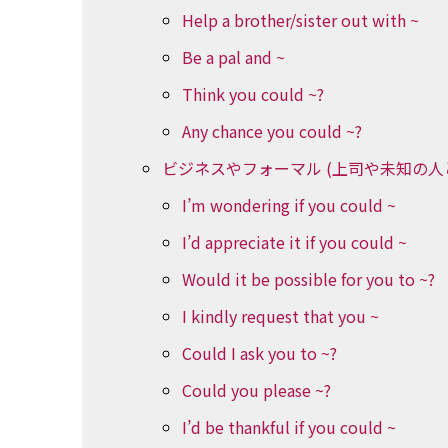
Help a brother/sister out with ~
Be a pal and ~
Think you could ~?
Any chance you could ~?
ビジネスやフォーマル (上司や未知の人
I’m wondering if you could ~
I’d appreciate it if you could ~
Would it be possible for you to ~?
I kindly request that you ~
Could I ask you to ~?
Could you please ~?
I’d be thankful if you could ~