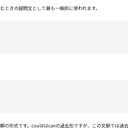
頼むときの
疑問文
として最も一般的に使われます。
頼の形式です。couldはcanの
過去形
ですが、この文脈では過