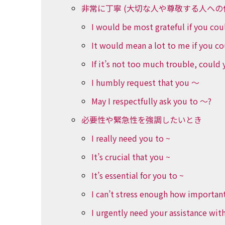
非常に丁寧 (大切な人や尊敬する人への
I would be most grateful if you cou
It would mean a lot to me if you co
If it’s not too much trouble, could
I humbly request that you ～
May I respectfully ask you to ～?
必要性や緊急性を強調したいとき
I really need you to ~
It’s crucial that you ~
It’s essential for you to ~
I can’t stress enough how important 
I urgently need your assistance wit