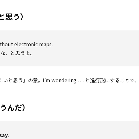
・かと思う）
thout electronic maps.
かな、と思うよ。
」の意。I’m wondering . . . と
進行形
にすることで、I w
だと思うんだ）
 say
.