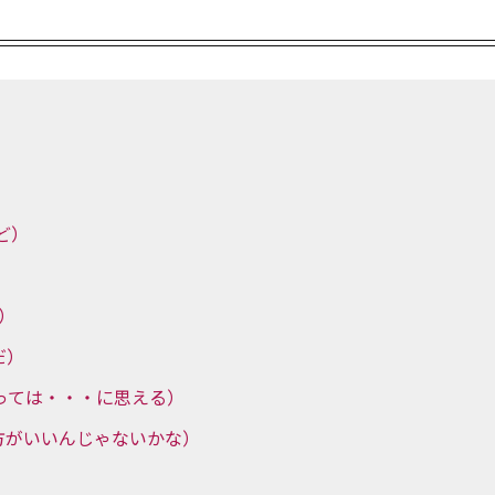
。
けど）
う）
んだ）
 （自分にとっては・・・に思える）
・・・した方がいいんじゃないかな）