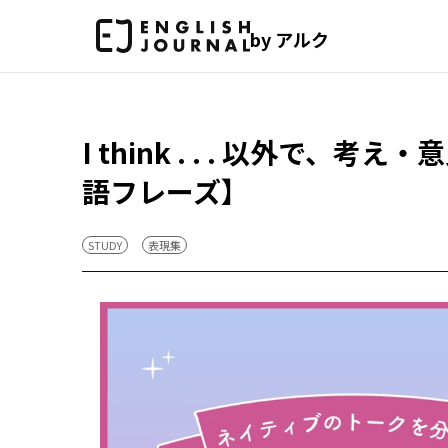
by アルク
I think . . . 以外で
語フレーズ】
STUDY
表現集