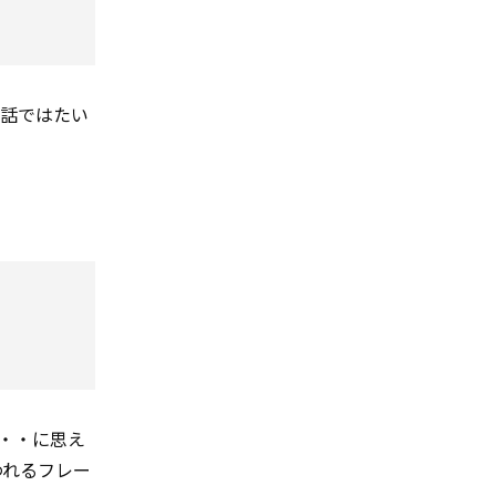
会話ではたい
（・・・に思え
使われるフレー