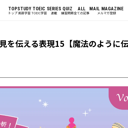
TOP
STUDY
TOEIC
SERIES
QUIZ
ALL
MAIL MAGAZINE
トップ
英語学習
TOEIC学習
連載
練習問題
全ての記事
メルマガ登録
、考え・意見を伝える表現15【魔法のよう