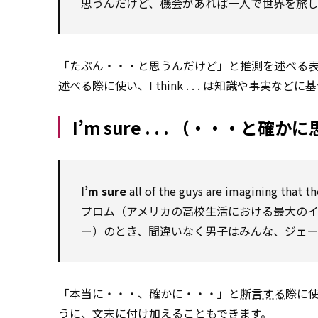
思うんだけど、機会があれば一人で世界を旅
「たぶん・・・と思うんだけど」と推測を述べる表現。I su
述べる際に使い、I think . . . は知識や事
I’m sure . . . （・・・と確か
I’m sure
all of the guys are imagining that t
プロム（アメリカの高校生活における最大の
ー）のとき、間違いなく男子はみんな、ジェ
「本当に・・・、確かに・・・」と
断言する
際に使う
うに、文末に付け加えることもできます。