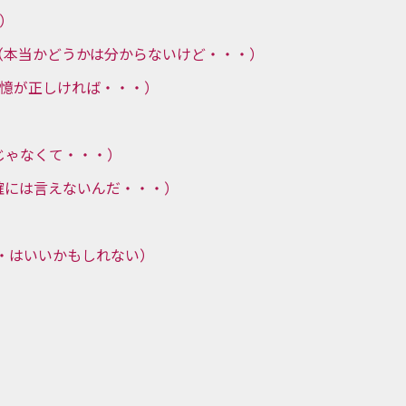
も）
, but . . . （本当かどうかは分からないけど・・・）
 . （私の記憶が正しければ・・・）
）
（それだけじゃなくて・・・）
. . . （正確には言えないんだ・・・）
 . .（・・・はいいかもしれない）